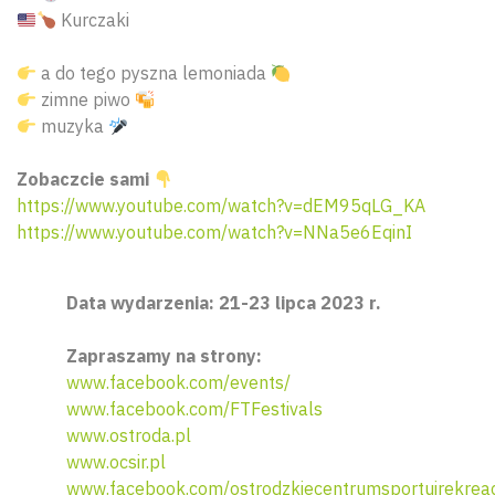
Kurczaki
a do tego pyszna lemoniada
zimne piwo
muzyka
Zobaczcie sami
https://www.youtube.com/watch?v=dEM95qLG_KA
https://www.youtube.com/watch?v=NNa5e6EqinI
Data wydarzenia: 21-23 lipca 2023 r.
Zapraszamy na strony:
www.facebook.com/events/
www.facebook.com/FTFestivals
www.ostroda.pl
www.ocsir.pl
Wyszu
www.facebook.com/ostrodzkiecentrumsportuirekreac