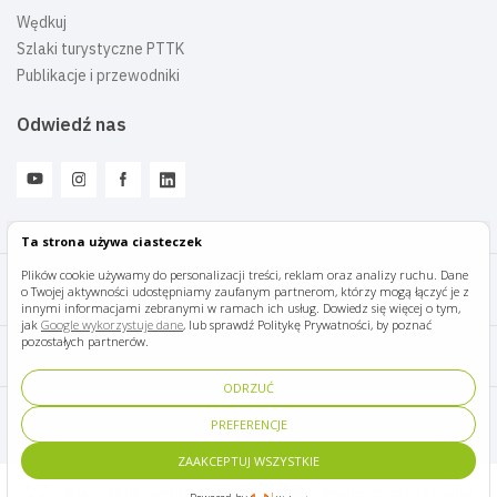
Wędkuj
Szlaki turystyczne PTTK
Publikacje i przewodniki
Odwiedź nas
Ta strona używa ciasteczek
Plików cookie używamy do personalizacji treści, reklam oraz analizy ruchu. Dane
o Twojej aktywności udostępniamy zaufanym partnerom, którzy mogą łączyć je z
Mazury Travel © 2026
innymi informacjami zebranymi w ramach ich usług. Dowiedz się więcej o tym,
jak
Google wykorzystuje dane
, lub sprawdź Politykę Prywatności, by poznać
pozostałych partnerów.
Polityka prywatności
ODRZUĆ
Pomoc i kontakt
PREFERENCJE
ZAAKCEPTUJ WSZYSTKIE
Designed by Panda Marketing
Implemented by Ideative