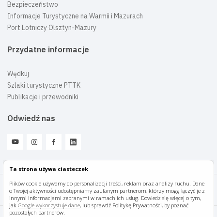
Bezpieczeństwo
Informacje Turystyczne na Warmii i Mazurach
Port Lotniczy Olsztyn-Mazury
Przydatne informacje
Wędkuj
Szlaki turystyczne PTTK
Publikacje i przewodniki
Odwiedź nas
Ta strona używa ciasteczek
Plików cookie używamy do personalizacji treści, reklam oraz analizy ruchu. Dane
o Twojej aktywności udostępniamy zaufanym partnerom, którzy mogą łączyć je z
Mazury Travel © 2026
innymi informacjami zebranymi w ramach ich usług. Dowiedz się więcej o tym,
jak
Google wykorzystuje dane
, lub sprawdź Politykę Prywatności, by poznać
pozostałych partnerów.