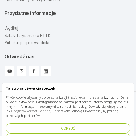
Przydatne informacje
Wędkuj
Szlaki turystyczne PTTK
Publikacje i przewodniki
Odwiedź nas
Ta strona używa ciasteczek
Plików cookie używamy do personalizacji treści, reklam oraz analizy ruchu. Dane
o Twojej aktywności udostępniamy zaufanym partnerom, którzy mogą łączyć je z
Mazury Travel © 2026
innymi informacjami zebranymi w ramach ich usług. Dowiedz się więcej o tym,
jak
Google wykorzystuje dane
, lub sprawdź Politykę Prywatności, by poznać
pozostałych partnerów.
Polityka prywatności
ODRZUĆ