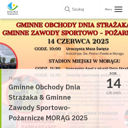
Skip
to
content
SOB.
14
Morąg
Gminne Obchody Dnia
CZE 2025
Strażaka & Gminne
Zawody Sportowo-
Pożarnicze MORĄG 2025