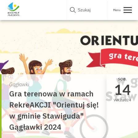
Skip
to
content
SOB.
14
Gągławki
Gra terenowa w ramach
WRZ 2024
RekreAKCJI "Orientuj się!
w gminie Stawiguda"
Gągławki 2024