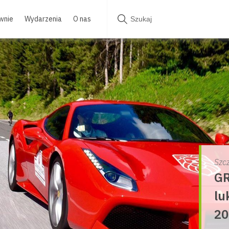
wnie
Wydarzenia
O nas
Szc
GR
lu
20