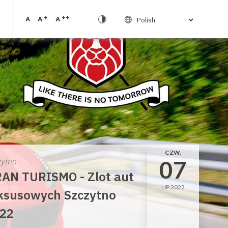
+
++
A
A
A
CZW.
07
zytno
AN TURISMO - Zlot aut
LIP 2022
ksusowych Szczytno
22