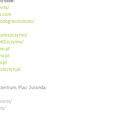
tronie:
nts/
s.com
ndogranturismo/
stoszczytno/
KSzczytno/
no.pl
no.pl
i.pl
lsztyn.pl
centrum. Plac Juranda.
vents/
ts/