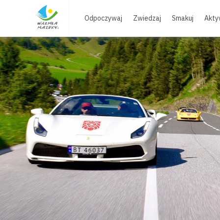
Skip
to
Odpoczywaj
Zwiedzaj
Smakuj
Akty
content