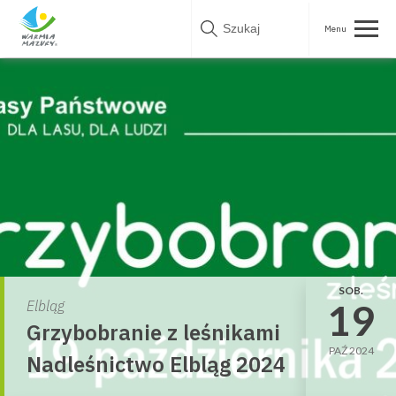
Skip
to
content
SOB.
19
Elbląg
Grzybobranie z leśnikami
PAŹ 2024
Nadleśnictwo Elbląg 2024