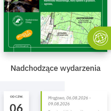
Nadchodzące wydarzenia
OD CZW.
Mrągowo,
06.08.2026 -
06
09.08.2026