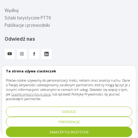
Wędkuj
Szlaki turystyczne PTTK
Publikacje i przewodniki
Odwiedź nas
Ta strona używa ciasteczek
Plików cookie używamy do personalizacji treści, reklam oraz analizy ruchu. Dane
o Twojej aktywności udostępniamy zaufanym partnerom, którzy mogą łączyć je z
Mazury Travel © 2026
innymi informacjami zebranymi w ramach ich usług. Dowiedz się więcej o tym,
jak
Google wykorzystuje dane
, lub sprawdź Politykę Prywatności, by poznać
pozostałych partnerów.
Polityka prywatności
ODRZUĆ
Pomoc i kontakt
PREFERENCJE
ZAAKCEPTUJ WSZYSTKIE