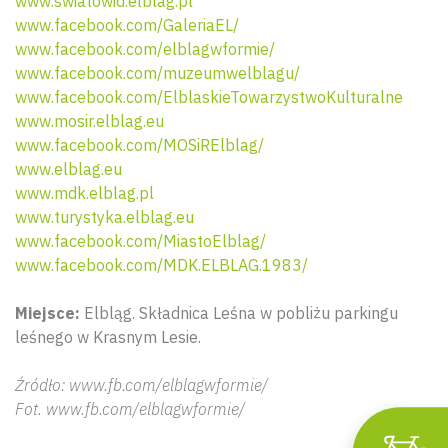
www.swiatowid.elblag.pl
www.facebook.com/GaleriaEL/
www.facebook.com/elblagwformie/
www.facebook.com/muzeumwelblagu/
www.facebook.com/ElblaskieTowarzystwoKulturalne
www.mosir.elblag.eu
www.facebook.com/MOSiRElblag/
www.elblag.eu
www.mdk.elblag.pl
www.turystyka.elblag.eu
Wyszu
www.facebook.com/MiastoElblag/
www.facebook.com/MDK.ELBLAG.1983/
Miejsce:
Elbląg. Składnica Leśna w pobliżu parkingu
leśnego w Krasnym Lesie.
Źródło: www.fb.com/elblagwformie/
Fot. www.fb.com/elblagwformie/