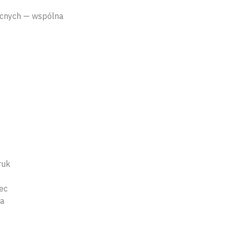
becnych — wspólna
ruk
ec
ka