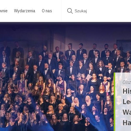
wnie
Wydarzenia
O nas
Ols
Hi
Le
Wa
Ha