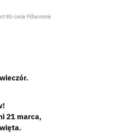
t 80-Lecie Filharmonii
wieczór.
w!
mi 21 marca,
więta.