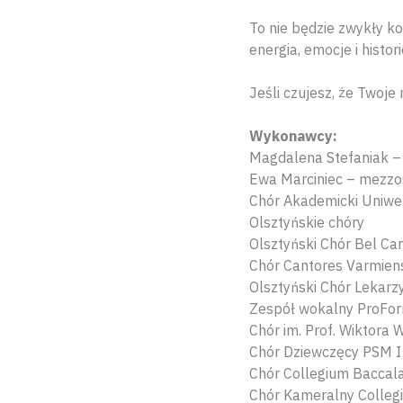
To nie będzie zwykły k
energia, emocje i histo
Jeśli czujesz, że Twoje
Wykonawcy:
Magdalena Stefaniak –
Ewa Marciniec – mezz
Chór Akademicki Uniwe
Olsztyńskie chóry
Olsztyński Chór Bel Ca
Chór Cantores Varmiens
Olsztyński Chór Lekarz
Zespół wokalny ProFor
Chór im. Prof. Wiktora
Chór Dziewczęcy PSM I i
Chór Collegium Baccala
Chór Kameralny Collegi