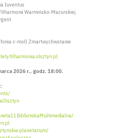
ia Iuventus
Filharmonii Warmińsko-Mazurskiej
ygent
mfonia c-moll Zmartwychwstanie
ety.filharmonia.olsztyn.pl
arca 2026 r., godz. 18:00.
:
nts/
aOlsztyn
neta11BibliotekaMultimedialna/
n.pl
tynskie.planetarium/
niaSpoleczna