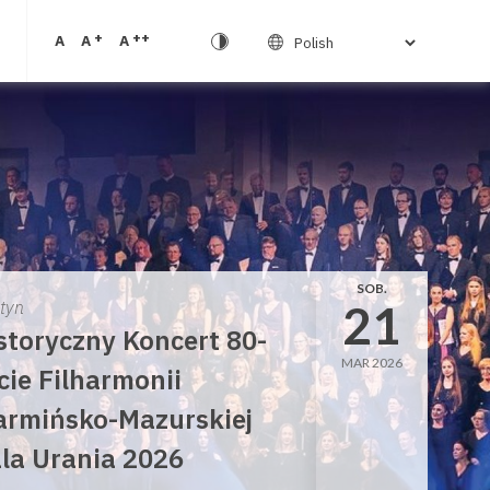
+
++
A
A
A
SOB.
21
ztyn
storyczny Koncert 80-
MAR 2026
cie Filharmonii
rmińsko-Mazurskiej
la Urania 2026