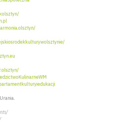
olsztyn/
n.pl
armonia.olsztyn/
skiosrodekkulturywolsztynie/
ztyn.eu
.olsztyn/
edzictwoKulinarneWM
artamentkulturyiedukacji
Urania.
nts/
/