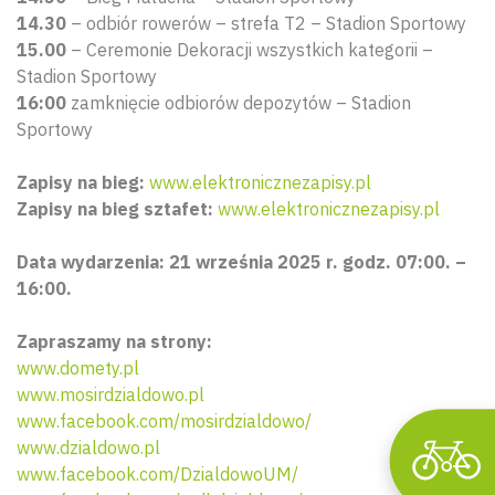
14.30
– odbiór rowerów – strefa T2 – Stadion Sportowy
15.00
– Ceremonie Dekoracji wszystkich kategorii –
Stadion Sportowy
16:00
zamknięcie odbiorów depozytów – Stadion
Sportowy
Zapisy na bieg:
www.elektronicznezapisy.pl
Zapisy na bieg sztafet:
www.elektronicznezapisy.pl
Wyszu
Data wydarzenia: 21 września 2025 r. godz. 07:00. –
16:00.
Zapraszamy na strony:
www.domety.pl
www.mosirdzialdowo.pl
www.facebook.com/mosirdzialdowo/
www.dzialdowo.pl
www.facebook.com/DzialdowoUM/