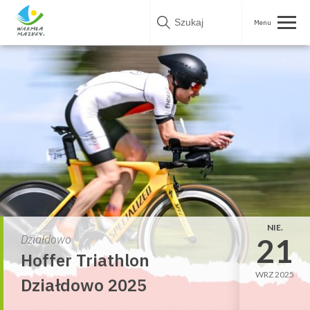
Skip
to
content
NIE.
21
Działdowo
Hoffer Triathlon
WRZ 2025
Działdowo 2025