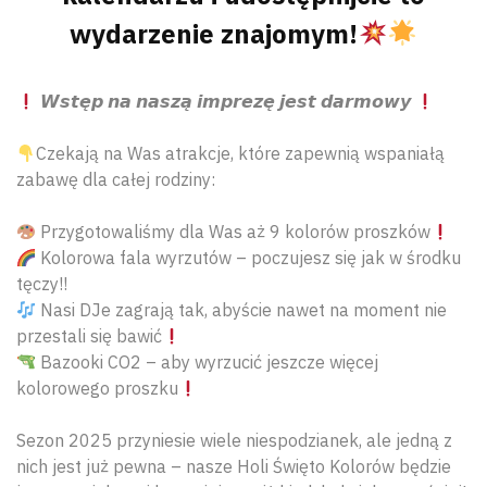
wydarzenie znajomym!
𝙒𝙨𝙩𝙚̨𝙥 𝙣𝙖 𝙣𝙖𝙨𝙯𝙖̨ 𝙞𝙢𝙥𝙧𝙚𝙯𝙚̨ 𝙟𝙚𝙨𝙩 𝙙𝙖𝙧𝙢𝙤𝙬𝙮
Czekają na Was atrakcje, które zapewnią wspaniałą
zabawę dla całej rodziny:
Przygotowaliśmy dla Was aż 9 kolorów proszków
Kolorowa fala wyrzutów – poczujesz się jak w środku
tęczy!!
Nasi DJe zagrają tak, abyście nawet na moment nie
przestali się bawić
Bazooki CO2 – aby wyrzucić jeszcze więcej
kolorowego proszku
Sezon 2025 przyniesie wiele niespodzianek, ale jedną z
nich jest już pewna – nasze Holi Święto Kolorów będzie