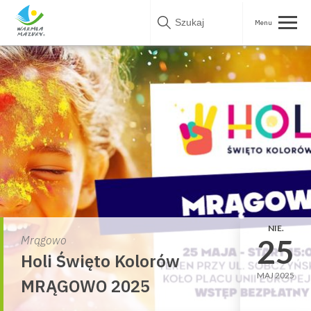
Skip
to
content
NIE.
25
Mrągowo
Holi Święto Kolorów
MAJ 2025
MRĄGOWO 2025