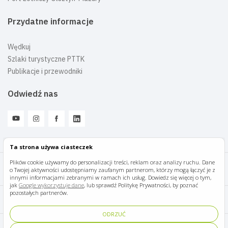
Przydatne informacje
Wędkuj
Szlaki turystyczne PTTK
Publikacje i przewodniki
Odwiedź nas
Ta strona używa ciasteczek
Plików cookie używamy do personalizacji treści, reklam oraz analizy ruchu. Dane
o Twojej aktywności udostępniamy zaufanym partnerom, którzy mogą łączyć je z
Mazury Travel © 2026
innymi informacjami zebranymi w ramach ich usług. Dowiedz się więcej o tym,
jak
Google wykorzystuje dane
, lub sprawdź Politykę Prywatności, by poznać
pozostałych partnerów.
Polityka prywatności
ODRZUĆ
Pomoc i kontakt