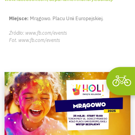
Wyszu
Miejsce:
Mrągowo. Placu Unii Europejskiej.
Źródło: www.fb.com/events
Fot. www.fb.com/events