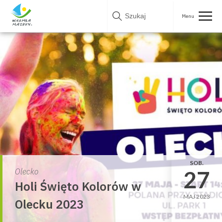
Skip
to
content
SOB.
27
Olecko
Holi Święto Kolorów w
MAJ 2023
Olecku 2023