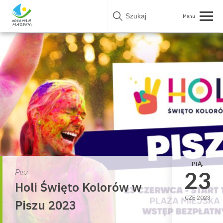
Skip
to
content
PIĄ.
23
Pisz
Holi Święto Kolorów w
CZE 2023
Piszu 2023