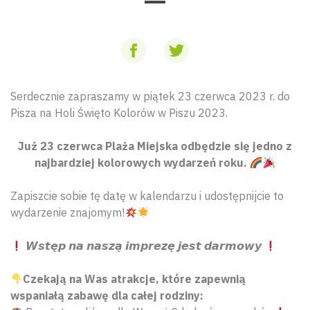
Serdecznie zapraszamy w piątek 23 czerwca 2023 r. do
Pisza na Holi Święto Kolorów w Piszu 2023.
Już 23 czerwca Plaża Miejska odbędzie się jedno z
najbardziej kolorowych wydarzeń roku.
Zapiszcie sobie tę datę w kalendarzu i udostępnijcie to
wydarzenie znajomym!
𝙒𝙨𝙩𝙚̨𝙥 𝙣𝙖 𝙣𝙖𝙨𝙯𝙖̨ 𝙞𝙢𝙥𝙧𝙚𝙯𝙚̨ 𝙟𝙚𝙨𝙩 𝙙𝙖𝙧𝙢𝙤𝙬𝙮
Czekają na Was atrakcje, które zapewnią
wspaniałą zabawę dla całej rodziny: