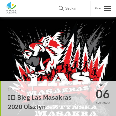
Skip
to
content
SOB.
06
Olsztyn
III Bieg Las Masakras
CZE 2020
2020 Olsztyn