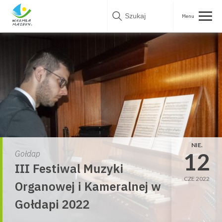
Skip
to
content
NIE.
12
Gołdap
III Festiwal Muzyki
CZE 2022
Organowej i Kameralnej w
Gołdapi 2022