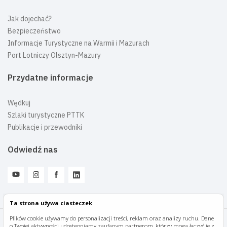
Jak dojechać?
Bezpieczeństwo
Informacje Turystyczne na Warmii i Mazurach
Port Lotniczy Olsztyn-Mazury
Przydatne informacje
Wędkuj
Szlaki turystyczne PTTK
Publikacje i przewodniki
Odwiedź nas
Ta strona używa ciasteczek
Plików cookie używamy do personalizacji treści, reklam oraz analizy ruchu. Dane
o Twojej aktywności udostępniamy zaufanym partnerom, którzy mogą łączyć je z