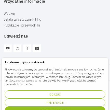
Przydatne informacje
Wędkuj
Szlaki turystyczne PTTK
Publikacje i przewodniki
Odwiedź nas
Ta strona używa ciasteczek
Plików cookie używamy do personalizacji treści, reklam oraz analizy ruchu. Dane
o Twojej aktywności udostępniamy zaufanym partnerom, którzy mogą łączyć je z
Mazury Travel © 2026
innymi informacjami zebranymi w ramach ich usług. Dowiedz się więcej o tym,
jak
Google wykorzystuje dane
, lub sprawdź Politykę Prywatności, by poznać
pozostałych partnerów.
Polityka prywatności
ODRZUĆ
Pomoc i kontakt
PREFERENCJE