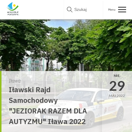
Skip
to
content
NIE.
29
Iława
Iławski Rajd
MAJ 2022
Samochodowy
"JEZIORAK RAZEM DLA
AUTYZMU" Iława 2022