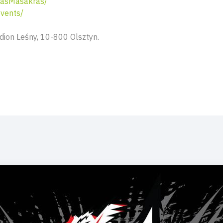
asMasakras/
vents/
adion Leśny, 10-800 Olsztyn.