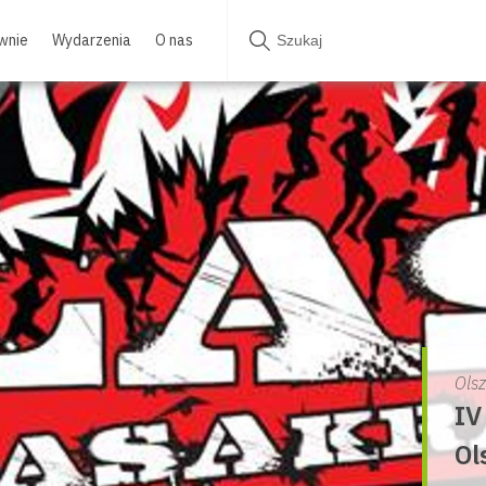
wnie
Wydarzenia
O nas
Ols
IV
Ol