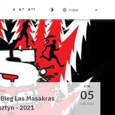
+
++
A
A
A
SOB.
05
ztyn
 Bieg Las Masakras
CZE 2021
sztyn - 2021