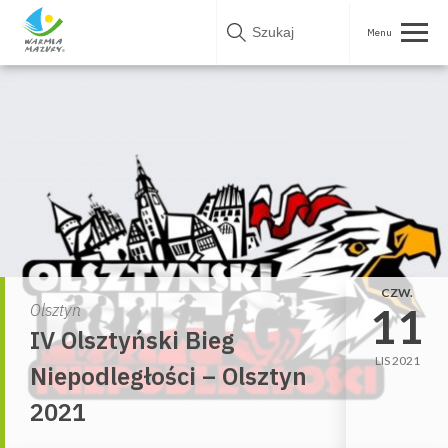
Skip
to
content
CZW.
11
Olsztyn
IV Olsztyński Bieg
LIS 2021
Niepodległości – Olsztyn
2021