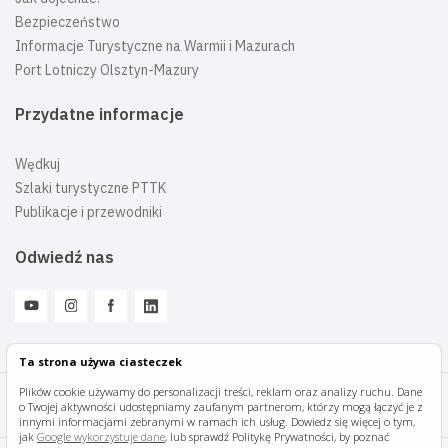
Bezpieczeństwo
Informacje Turystyczne na Warmii i Mazurach
Port Lotniczy Olsztyn-Mazury
Przydatne informacje
Wędkuj
Szlaki turystyczne PTTK
Publikacje i przewodniki
Odwiedź nas
Ta strona używa ciasteczek
Plików cookie używamy do personalizacji treści, reklam oraz analizy ruchu. Dane
o Twojej aktywności udostępniamy zaufanym partnerom, którzy mogą łączyć je z
Mazury Travel © 2026
innymi informacjami zebranymi w ramach ich usług. Dowiedz się więcej o tym,
jak
Google wykorzystuje dane
, lub sprawdź Politykę Prywatności, by poznać