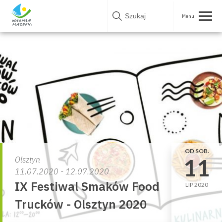
Skip
to
content
OD SOB.
11
Olsztyn
11.07.2020 - 12.07.2020
IX Festiwal Smaków Food
LIP 2020
Trucków - Olsztyn 2020