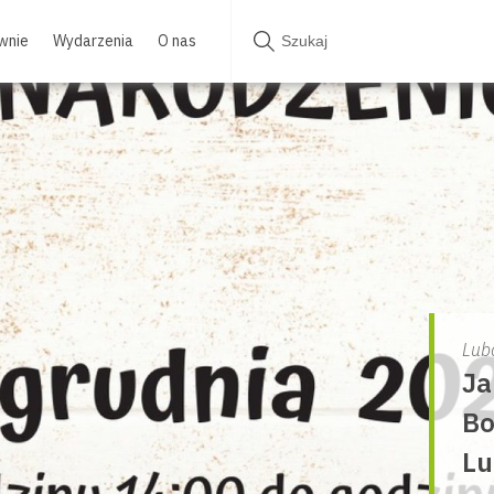
wnie
Wydarzenia
O nas
Lub
Ja
Bo
Lu