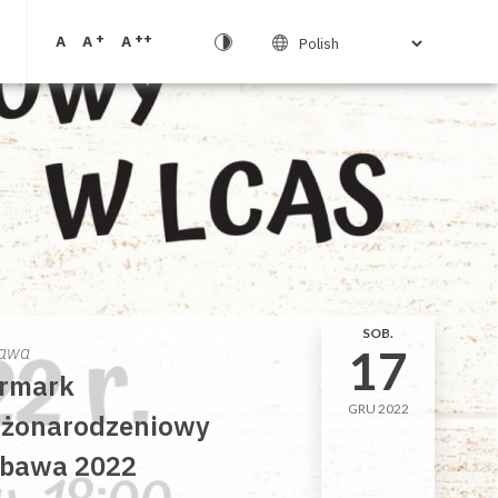
+
++
A
A
A
SOB.
17
awa
rmark
GRU 2022
żonarodzeniowy
bawa 2022