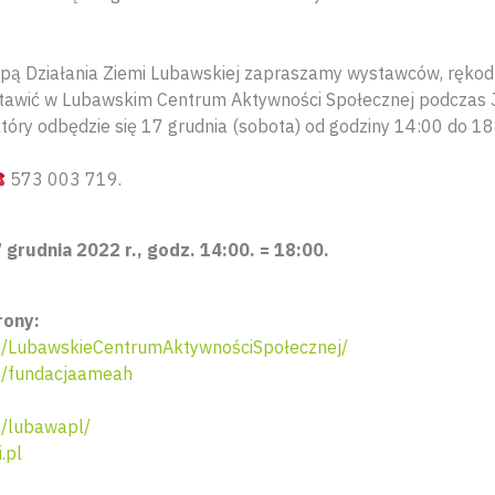
pą Działania Ziemi Lubawskiej zapraszamy wystawców, rękodzi
wystawić w Lubawskim Centrum Aktywności Społecznej podczas
óry odbędzie się 17 grudnia (sobota) od godziny 14:00 do 18
573 003 719.
 grudnia 2022 r., godz. 14:00. = 18:00.
rony:
/LubawskieCentrumAktywnościSpołecznej/
/fundacjaameah
/lubawapl/
.pl