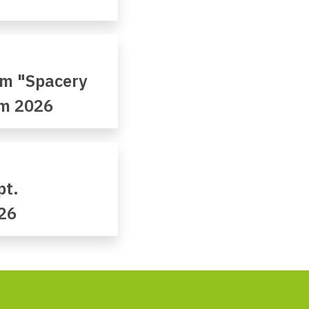
em "Spacery
ym 2026
pt.
26