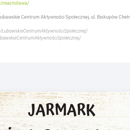
/miastoilawa/
Lubawskie Centrum Aktywności Społecznej,
ul. Biskupów Chełm
m/LubawskieCentrumAktywnościSpołecznej/
ubawskieCentrumAktywnościSpołecznej/