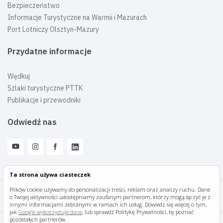
Bezpieczeństwo
Informacje Turystyczne na Warmii i Mazurach
Port Lotniczy Olsztyn-Mazury
Przydatne informacje
Wędkuj
Szlaki turystyczne PTTK
Publikacje i przewodniki
Odwiedź nas
Ta strona używa ciasteczek
Plików cookie używamy do personalizacji treści, reklam oraz analizy ruchu. Dane
o Twojej aktywności udostępniamy zaufanym partnerom, którzy mogą łączyć je z
Mazury Travel © 2026
innymi informacjami zebranymi w ramach ich usług. Dowiedz się więcej o tym,
jak
Google wykorzystuje dane
, lub sprawdź Politykę Prywatności, by poznać
pozostałych partnerów.