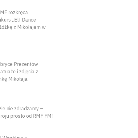
RMF rozkręca
nkurs „Elf Dance
ażdżkę z Mikołajem w
Fabryce Prezentów
atuaże i zdjęcia z
nkę Mikołaja,
zie nie zdradzamy –
troju prosto od RMF FM!
! Wspólnie z