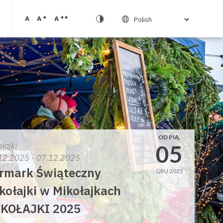
+
++
A
A
A
OD PIĄ.
05
łajki
12.2025 - 07.12.2025
rmark Świąteczny
GRU 2025
kołajki w Mikołajkach
KOŁAJKI 2025