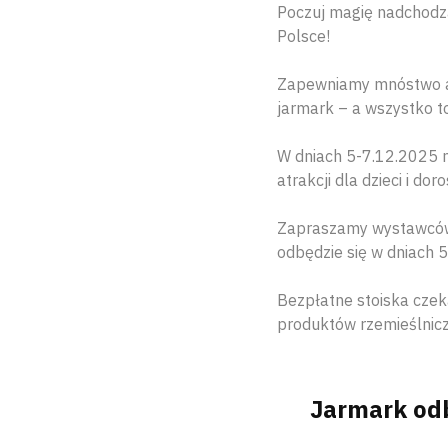
Poczuj magię nadchodzą
Polsce!
Zapewniamy mnóstwo atr
jarmark – a wszystko t
W dniach 5-7.12.2025 m
atrakcji dla dzieci i doro
Zapraszamy wystawców 
odbędzie się w dniach 5
Bezpłatne stoiska cze
produktów rzemieślniczy
Jarmark odb