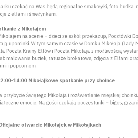
marku czekać na Was będą regionalne smakołyki, foto budka, 
je z elfami i śnieżynkami.
tkanie z Mikołajem
ikołajem na scenie – dzieci ze szkół przekazują Pocztówki Do
erają upominki. W tym samym czasie w Domku Mikołaja (Lady 
ała Poczta Krainy Elfów i Poczta Mikołaja z możliwością wysłani
ż malowanie buziek, tatuaże brokatowe, zdjęcia z Elfami oraz
ami i popcornem.
12:00-14:00 Mikołajkowe spotkanie przy choince
przybycie Świętego Mikołaja i rozświetlenie miejskiej choinki.
iąteczne emocje. Na gości czekają poczęstunki – bigos, grzan
Oficjalne otwarcie Mikołajek w Mikołajkach