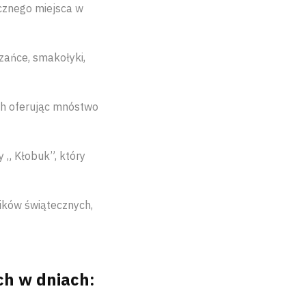
cznego miejsca w
zańce, smakołyki,
ch oferując mnóstwo
„ Kłobuk”, który
ików świątecznych,
ch w dniach: