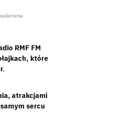
 wydarzenia
Radio RMF FM
łajkach, które
r.
ia, atrakcjami
w samym sercu