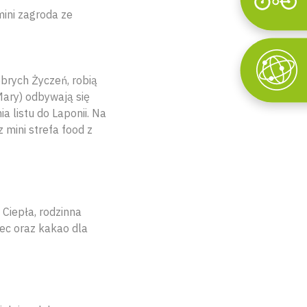
Wyszukaj
mini zagroda ze
brych Życzeń, robią
Mary) odbywają się
a listu do Laponii. Na
 mini strefa food z
 Ciepła, rodzinna
iec oraz kakao dla