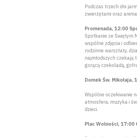
Podczas trzech dni jar
zwierzętami oraz animac
Promenada, 12:00
Spo
Spotkanie ze Świętym M
wspólne zdjęcia i odbi
rodzinne warsztaty, dzi
najmłodszych czekają te
gorącą czekoladą, gofr
Domek Św. Mikołaja, 
Wspólne oczekiwanie na 
atmosfera, muzyka i św
dzieci.
Plac Wolności, 17:00 