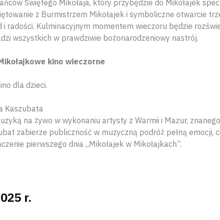
ańców Świętego Mikołaja, który przybędzie do Mikołajek spe
towanie z Burmistrzem Mikołajek i symboliczne otwarcie trz
d i radości. Kulminacyjnym momentem wieczoru będzie rozświet
dzi wszystkich w prawdziwie bożonarodzeniowy nastrój.
 Mikołajkowe kino wieczorne
no dla dzieci.
a Kaszubata
uzyką na żywo w wykonaniu artysty z Warmii i Mazur, znanego
zubat zabierze publiczność w muzyczną podróż pełną emocji, c
ńczenie pierwszego dnia „Mikołajek w Mikołajkach”.
025 r.