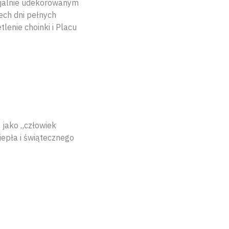
cjalnie udekorowanym
ech dni pełnych
lenie choinki i Placu
 jako „człowiek
iepła i świątecznego