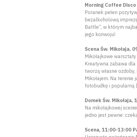
Morning Coffee Disco
Poranek pełen pozytywn
bezalkoholową imprezę 
Battle”, w którym najb
jego konwoju!
Scena Św. Mikołaja, 0
Mikołajkowe warsztaty
Kreatywna zabawa dla ca
tworzą własne ozdoby, ka
Mikołajem. Na terenie j
fotobudkę i popularną 
Domek Św. Mikołaja, 
Na mikołajkowej scenie
jedno jest pewne: czek
Scena, 11:00-13:00 P
Uroczyste pożegnanie M