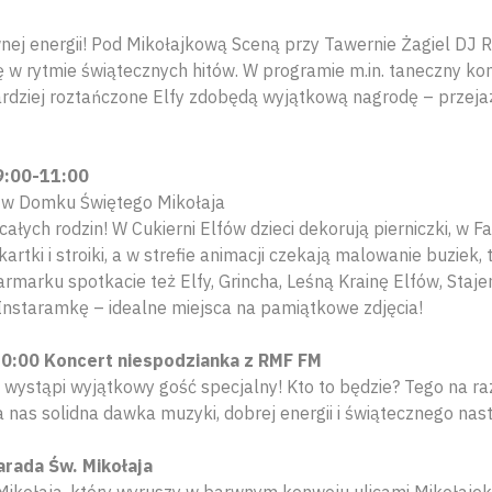
ej energii! Pod Mikołajkową Sceną przy Tawernie Żagiel DJ 
w rytmie świątecznych hitów. W programie m.in. taneczny ko
ardziej roztańczone Elfy zdobędą wyjątkową nagrodę – przej
9:00-11:00
 w Domku Świętego Mikołaja
łych rodzin! W Cukierni Elfów dzieci dekorują pierniczki, w 
rtki i stroiki, a w strefie animacji czekają malowanie buziek, t
armarku spotkacie też Elfy, Grincha, Leśną Krainę Elfów, Staje
Instaramkę – idealne miejsca na pamiątkowe zdjęcia!
10:00 Koncert niespodzianka z RMF FM
 wystąpi wyjątkowy gość specjalny! Kto to będzie? Tego na ra
a nas solidna dawka muzyki, dobrej energii i świątecznego nas
arada Św. Mikołaja
ikołaja, który wyruszy w barwnym konwoju ulicami Mikołajek