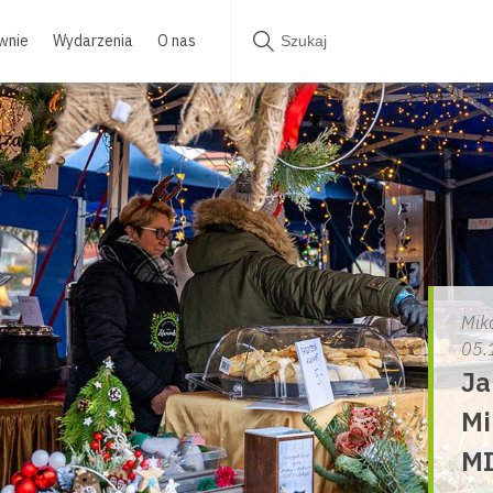
wnie
Wydarzenia
O nas
Miko
05.
Ja
Mi
MI