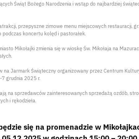
cych Świąt Bożego Narodzenia i wstąp do najbardziej świąte
akcji, przepyszne zimowe menu miejscowych restauracji, gr
o podczas koncertu kolęd i pastorałek.
iasto Mikołajki zmienia się w wioskę Św. Mikołaja na Mazura
słych.
na Jarmark Świąteczny organizowany przez Centrum Kultury 
-7 grudnia 2025 r.
kają na sprzedawców zainteresowanych sprzedażą ozdób, stro
ch i rękodzieła.
ędzie się na promenadzie w Mikołajka
05.12.2025 w godzinach 15:00 – 20:00