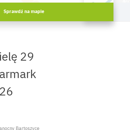
Sprawdź na mapie
ielę 29
Jarmark
026
kanocny Bartoszyce