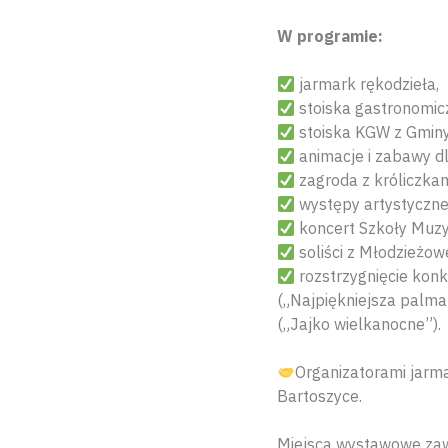
W programie:
jarmark rękodzieła,
stoiska gastronomic
stoiska KGW z Gminy
animacje i zabawy d
zagroda z króliczkami
występy artystyczne 
koncert Szkoły Muzyc
soliści z Młodzieżo
rozstrzygnięcie kon
(„Najpiękniejsza palma
(„Jajko wielkanocne”).
Organizatorami jarm
Bartoszyce.
Miejsca wystawowe zaws