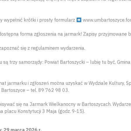
y wypełnić krótki i prosty formularz
www.umbartoszyce.for
dostępna forma zgłoszenia na jarmark! Zapisy przyjmowane b
zapoznać się z regulaminem wydarzenia.
 są trzy samorządy: Powiat Bartoszycki – lubię tu być, Gmina
emat jarmarku i zgłoszeń można uzyskać w Wydziale Kultury, Sp
Bartoszyce – tel. 89 762 98 03.
isywać się na Jarmark Wielkanocny w Bartoszycach. Wydarzen
na placu Konstytucji 3 Maja (godz. 9-15).
: 29 marca 2026 r.