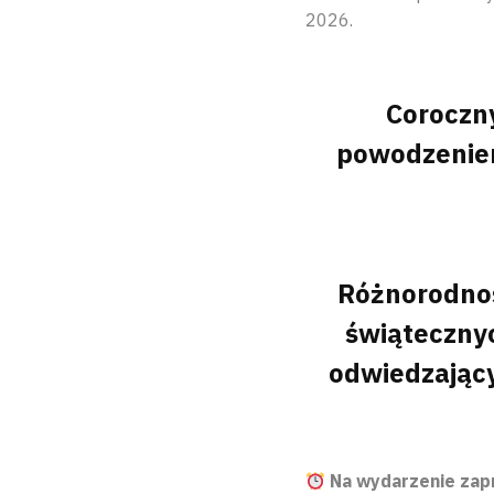
2026.
Coroczn
powodzeniem,
Różnorodno
świątecznyc
odwiedzający
Na wydarzenie zap