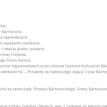
zne,
 Bartoszyce,
la najmłodszych,
, alpakami i osiołkami,
z miasta, gminy i powiatu,
znej I stopnia,
wego Domu Kultury,
kursów organizowanych przez Gminne Centrum Kulturalno-Bib
 wielkanocna”, „Polujemy na najlepszego zająca”) oraz Barto
arku są samorządy: Powiatu Bartoszyckiego, Gminy Bartoszyc
ze szybko znajdują chętnych, więc z zapisami na tegoroczna