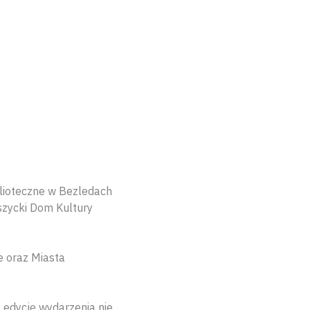
lioteczne w Bezledach
szycki Dom Kultury
e oraz Miasta
 edycję wydarzenia nie