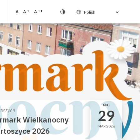
+
++
A
A
A
NIE.
29
toszyce
rmark Wielkanocny
MAR 2026
rtoszyce 2026