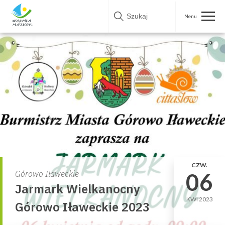
Skip
to
content
CZW.
06
Górowo Iławeckie
Jarmark Wielkanocny
KWI 2023
Górowo Iławeckie 2023