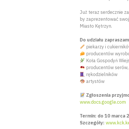
Już teraz serdecznie 
by zaprezentować swoje
Miasto Kętrzyn.
Do udziału zaprasza
piekarzy i cukiernik
producentów wyrobó
Koła Gospodyń Wiej
producentów serów, 
rękodzielników
artystów
Zgłoszenia przyjm
www.docs.google.com
Termin: do 10 marca 2
Szczegóły:
www.kck.ke