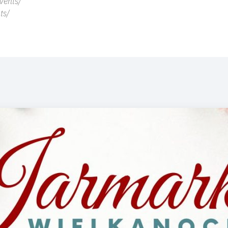
vents/
ts/