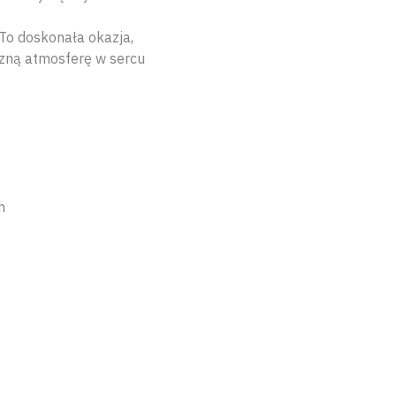
To doskonała okazja,
czną atmosferę w sercu
h