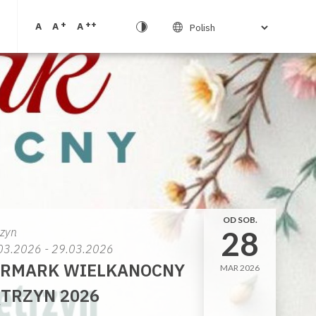
+
++
A
A
A
OD SOB.
28
rzyn
03.2026 - 29.03.2026
ARMARK WIELKANOCNY
MAR 2026
TRZYN 2026