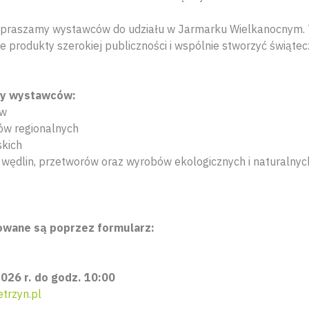
zapraszamy wystawców do udziału w Jarmarku Wielkanocnym. 
 produkty szerokiej publiczności i wspólnie stworzyć świąte
my wystawców:
ów
w regionalnych
skich
wędlin, przetworów oraz wyrobów ekologicznych i naturalnyc
owane są poprzez formularz:
026 r. do godz. 10:00
trzyn.pl