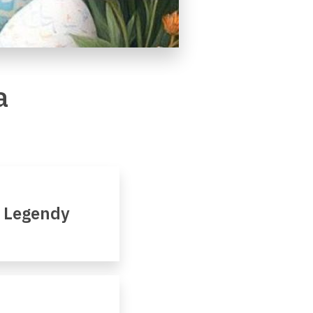
a
- Legendy