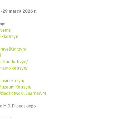
8-29 marca 2026 r.
ny:
vents
ikketrzyn
ravelKetrzyn/
l
lturaketrzyn/
asto.ketrzyn/
l
osirketrzyn/
uzeum.Ketrzyn/
ziedzictwoKulinarneWM
c M.J. Piłsudskiego.