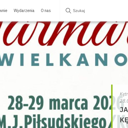
wnie
Wydarzenia
O nas
Kęt
28.
J
KĘ