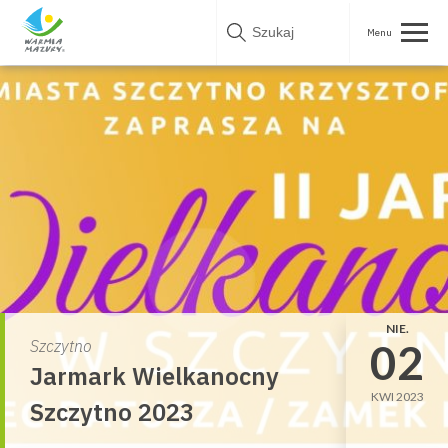
Skip
to
content
NIE.
02
Szczytno
Jarmark Wielkanocny
KWI 2023
Szczytno 2023