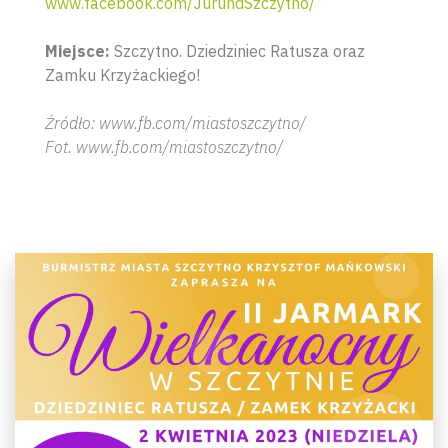
www.facebook.com/JurundSzczytno/
Miejsce:
Szczytno. Dziedziniec Ratusza oraz
Zamku Krzyżackiego!
Źródło: www.fb.com/miastoszczytno/
Fot. www.fb.com/miastoszczytno/
Wyszu