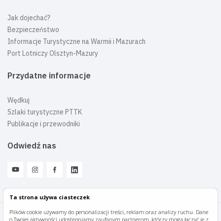
Jak dojechać?
Bezpieczeństwo
Informacje Turystyczne na Warmii i Mazurach
Port Lotniczy Olsztyn-Mazury
Przydatne informacje
Wędkuj
Szlaki turystyczne PTTK
Publikacje i przewodniki
Odwiedź nas
Ta strona używa ciasteczek
Plików cookie używamy do personalizacji treści, reklam oraz analizy ruchu. Dane
o Twojej aktywności udostępniamy zaufanym partnerom, którzy mogą łączyć je z