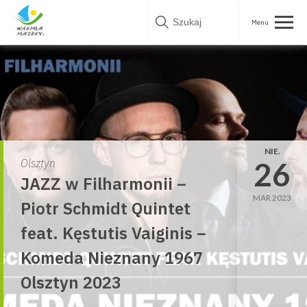
Skip
to
content
NIE.
26
Olsztyn
JAZZ w Filharmonii –
MAR 2023
Piotr Schmidt Quintet
feat. Kęstutis Vaiginis –
Komeda Nieznany 1967
Olsztyn 2023