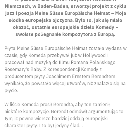
Niemczech, w Baden-Baden, stworzył projekt z cyklu
jazz i poezja Meine Süsse Europäische Heimat – Moja
słodka europejska ojczyzna. Było to, jak się miało
okazać, ostatnie europejskie dzieło Komedy –
swoiste pożegnanie kompozytora z Europą.
Płyta Meine Süsse Europäische Heimat została wydana w
czasie, gdy Komeda przebywał już w Hollywood i
pracował nad muzyką do filmu Romana Polańskiego
Rosemary’s Baby. Z korespondencji Komedy z
producentem płyty Joachimem Ernstem Berendtem
wynikało, że powstało więcej utworów, niż znalazło się na
płycie.
W liście Komeda prosił Berendta, aby ten zamienił
niektóre kompozycje. Berendt odmówił argumentując to
tym, iż pewne wiersze bardziej oddają europejski
charakter płyty. I to był jedyny ślad…