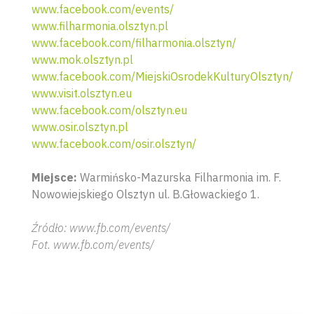
www.facebook.com/events/
www.filharmonia.olsztyn.pl
www.facebook.com/filharmonia.olsztyn/
www.mok.olsztyn.pl
www.facebook.com/MiejskiOsrodekKulturyOlsztyn/
www.visit.olsztyn.eu
www.facebook.com/olsztyn.eu
www.osir.olsztyn.pl
www.facebook.com/osir.olsztyn/
Miejsce:
Warmińsko-Mazurska Filharmonia im. F.
Nowowiejskiego Olsztyn ul. B.Głowackiego 1.
Wyszu
Źródło: www.fb.com/events/
Fot. www.fb.com/events/