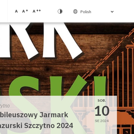
+
++
A
A
A
SOB.
10
zytno
bileuszowy Jarmark
SIE 2024
zurski Szczytno 2024