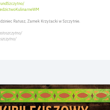
undSzczytno/
edzictwoKulinarneWM
dziniec Ratusz, Zamek Krzyżacki w Szczytnie.
stoszczytno/
szczytno/