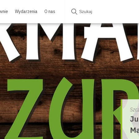
wnie
Wydarzenia
O nas
Szc
Ju
Ma