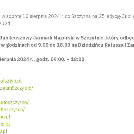
w sobotę 10 sierpnia 2024 r. do Szczytna na 25. edycję Jub
2024.
ubileuszowy Jarmark Mazurski w Szczytnie, który odbęd
., w godzinach od 9.00 do 18.00 na Dziedzińcu Ratusza i Z
erpnia 2024 r., godz. 09:00. – 18:00.
:
lsztyn.pl
zeumSzczytno/
stoszczytno/
KSzczytno/
no.pl
no.pl
i.pl