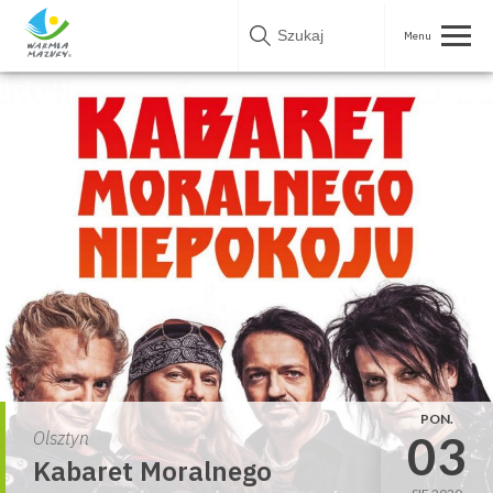
Skip
to
content
PON.
03
Olsztyn
Kabaret Moralnego