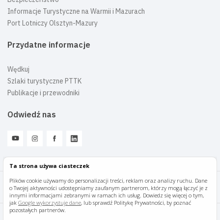
Informacje Turystyczne na Warmii i Mazurach
Port Lotniczy Olsztyn-Mazury
Przydatne informacje
Wędkuj
Szlaki turystyczne PTTK
Publikacje i przewodniki
Odwiedź nas
Ta strona używa ciasteczek
Plików cookie używamy do personalizacji treści, reklam oraz analizy ruchu. Dane
o Twojej aktywności udostępniamy zaufanym partnerom, którzy mogą łączyć je z
Mazury Travel © 2026
innymi informacjami zebranymi w ramach ich usług. Dowiedz się więcej o tym,
jak
Google wykorzystuje dane
, lub sprawdź Politykę Prywatności, by poznać
pozostałych partnerów.
Polityka prywatności