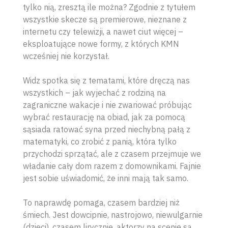
tylko nią, zresztą ile można? Zgodnie z tytułem
wszystkie skecze są premierowe, nieznane z
internetu czy telewizji, a nawet ciut więcej –
eksploatujące nowe formy, z których KMN
wcześniej nie korzystał.
Widz spotka się z tematami, które dręczą nas
wszystkich – jak wyjechać z rodziną na
zagraniczne wakacje i nie zwariować próbując
wybrać restaurację na obiad, jak za pomocą
sąsiada ratować syna przed niechybną pałą z
matematyki, co zrobić z panią, która tylko
przychodzi sprzątać, ale z czasem przejmuje we
władanie cały dom razem z domownikami. Fajnie
jest sobie uświadomić, że inni mają tak samo.
To naprawdę pomaga, czasem bardziej niż
śmiech. Jest dowcipnie, nastrojowo, niewulgarnie
(dzieci), czasem lirycznie, aktorzy na scenie są