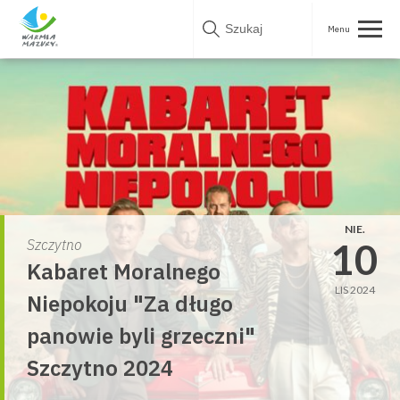
Skip
to
content
NIE.
10
Szczytno
Kabaret Moralnego
LIS 2024
Niepokoju "Za długo
panowie byli grzeczni"
Szczytno 2024