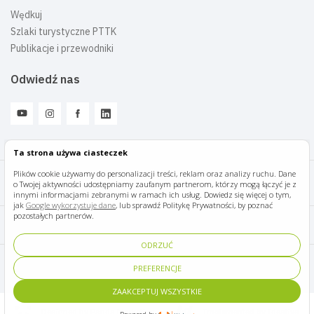
Wędkuj
Szlaki turystyczne PTTK
Publikacje i przewodniki
Odwiedź nas
Ta strona używa ciasteczek
Plików cookie używamy do personalizacji treści, reklam oraz analizy ruchu. Dane
o Twojej aktywności udostępniamy zaufanym partnerom, którzy mogą łączyć je z
Mazury Travel © 2026
innymi informacjami zebranymi w ramach ich usług. Dowiedz się więcej o tym,
jak
Google wykorzystuje dane
, lub sprawdź Politykę Prywatności, by poznać
pozostałych partnerów.
Polityka prywatności
ODRZUĆ
Pomoc i kontakt
PREFERENCJE
ZAAKCEPTUJ WSZYSTKIE
Designed by Panda Marketing
Implemented by Ideative