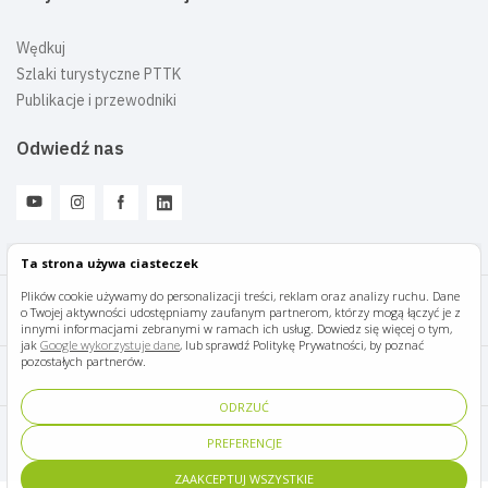
Wędkuj
Szlaki turystyczne PTTK
Publikacje i przewodniki
Odwiedź nas
Ta strona używa ciasteczek
Plików cookie używamy do personalizacji treści, reklam oraz analizy ruchu. Dane
o Twojej aktywności udostępniamy zaufanym partnerom, którzy mogą łączyć je z
Mazury Travel © 2026
innymi informacjami zebranymi w ramach ich usług. Dowiedz się więcej o tym,
jak
Google wykorzystuje dane
, lub sprawdź Politykę Prywatności, by poznać
pozostałych partnerów.
Polityka prywatności
ODRZUĆ
Pomoc i kontakt
PREFERENCJE
ZAAKCEPTUJ WSZYSTKIE