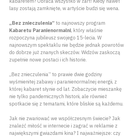
kabaretem? Obraca wszystko w żart! Kiedy nawet
lasy zostają zamknięte, w artyście budzi się wena.
„Bez znieczulenia”
to najnowszy program
Kabaretu Paranienormalni
, który właśnie
rozpoczyna jubileusz swojego 15-lecia. W
najnowszym spektaklu nie będzie jednak powrotów
do dobrze już znanych skeczów. Widzów zaskoczą
zupełnie nowe postaci i ich historie.
„Bez znieczulenia” to prawie dwie godziny
wyśmienitej zabawy i paranienormalnej energii, z
której kabaret słynie od lat. Zobaczycie mieszankę
nie tylko pandemicznych historii, ale również
spotkacie się z tematami, które bliskie są każdemu.
Jak nie zwariować we współczesnym świecie? Jak
znaleźć miłość w internecie i zagrać w reklamie z
największymi gwiazdami kina? I najważniejsze: czy