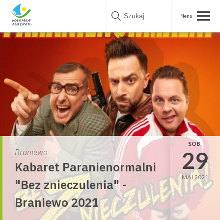
Skip
to
content
SOB.
29
Braniewo
Kabaret Paranienormalni
MAJ 2021
"Bez znieczulenia" -
Braniewo 2021