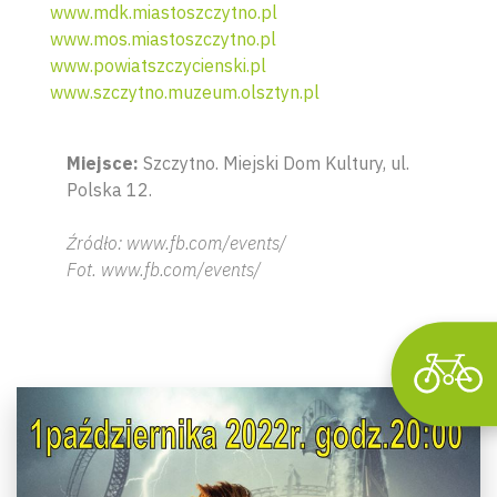
www.mdk.miastoszczytno.pl
www.mos.miastoszczytno.pl
www.powiatszczycienski.pl
www.szczytno.muzeum.olsztyn.pl
Wyszu
Miejsce:
Szczytno. Miejski Dom Kultury, ul.
Polska 12.
Źródło: www.fb.com/events/
Fot. www.fb.com/events/