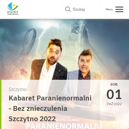
Skip
to
content
SOB.
01
Szczytno
Kabaret Paranienormalni
PAŹ 2022
- Bez znieczulenia
Szczytno 2022