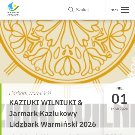
Skip
to
content
NIE.
01
Lidzbark Warmiński
KAZIUKI WILNIUKI &
MAR 2026
Jarmark Kaziukowy
Lidzbark Warmiński 2026