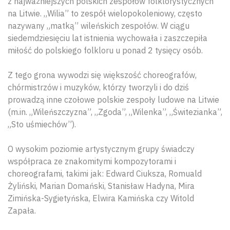
z najważniejszych polskich zespołów folklorystycznych
na Litwie. „Wilia” to zespół wielopokoleniowy, często
nazywany „matką” wileńskich zespołów. W ciągu
siedemdziesięciu lat istnienia wychowała i zaszczepiła
miłość do polskiego folkloru u ponad 2 tysięcy osób.
Z tego grona wywodzi się większość choreografów,
chórmistrzów i muzyków, którzy tworzyli i do dziś
prowadzą inne czołowe polskie zespoły ludowe na Litwie
(m.in. „Wileńszczyzna”, „Zgoda”, „Wilenka”, „Świtezianka”,
„Sto uśmiechów”).
O wysokim poziomie artystycznym grupy świadczy
współpraca ze znakomitymi kompozytorami i
choreografami, takimi jak: Edward Ciuksza, Romuald
Żyliński, Marian Domański, Stanisław Hadyna, Mira
Zimińska-Sygietyńska, Elwira Kamińska czy Witold
Zapała.