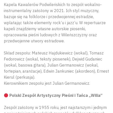
Kapela Kawalerów Podwileńskich to zespół wokalno-
instrumentalny założony w 2021. Ich styl muzyczny,
bazuje się na folklorze i przedwojennej estradzie,
wplatając także elementy rock’u i jazz’u. W repertuarze
kapeli znajdziemy własne autorskie piosenki,
opracowania pieśni ludowych z Wileńszczyzny oraz
przedwojenne utwory estradowe.
Skład zespołu: Mateusz Hajdukiewicz (wokal), Tomasz
Fedorowicz (wokal, teksty piosenek), Dejwid Gudaniec
(wokal, basowa gitara), Julian Germanowicz (wokal,
fortepian, aranżacje), Edwin Jankuniec (akordeon), Ernest
Kierul (perkusja).
Kierownikiem zespołu jest Julian Germanowicz.
Polski Zespół Artystyczny Pieśni i Tańca „Wilia”
Zespół założony w 1955 roku, jest najstarszym i jednym