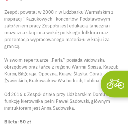
Wyszu
Zespół powstał w 2008 r. w Lidzbarku Warmińskim z
inspiracji “Kaziukowych” koncertów. Podstawowym
założeniem pracy Zespołu jest edukacja taneczna i
muzyczna skupiona wokół polskiego folkloru oraz
prezentacja wypracowanego materiału w kraju i za
granicą.
W swoim repertuarze „Perła” posiada widowiska
obrzędowe oraz tańce z regionu Warmii, Spisza, Kaszub,
Kurpii, Biłgoraja, Opoczna, Kujaw, Śląska, Górali
Żywieckich, Krakowiaków Wschodnich, Lublina oraz Wilna.
Od 2016 r. Zespół działa przy Lidzbarskim Domu Kultury,
funkcję kierownika pełni Paweł Sadowski, głównym
instruktorem jest Anna Sadowska.
Bilety: 50 zł