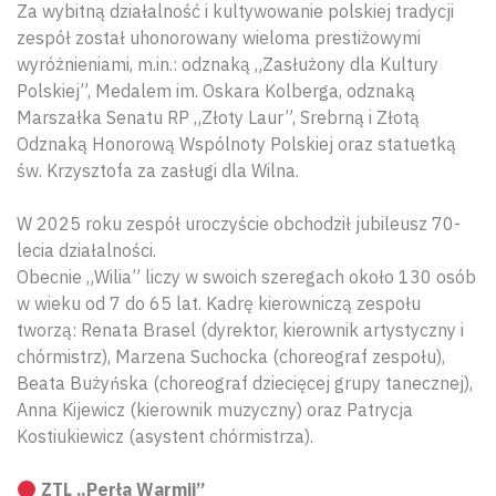
Za wybitną działalność i kultywowanie polskiej tradycji
zespół został uhonorowany wieloma prestiżowymi
wyróżnieniami, m.in.: odznaką „Zasłużony dla Kultury
Polskiej”, Medalem im. Oskara Kolberga, odznaką
Marszałka Senatu RP „Złoty Laur”, Srebrną i Złotą
Odznaką Honorową Wspólnoty Polskiej oraz statuetką
św. Krzysztofa za zasługi dla Wilna.
W 2025 roku zespół uroczyście obchodził jubileusz 70-
lecia działalności.
Obecnie „Wilia” liczy w swoich szeregach około 130 osób
w wieku od 7 do 65 lat. Kadrę kierowniczą zespołu
tworzą: Renata Brasel (dyrektor, kierownik artystyczny i
chórmistrz), Marzena Suchocka (choreograf zespołu),
Beata Bużyńska (choreograf dziecięcej grupy tanecznej),
Anna Kijewicz (kierownik muzyczny) oraz Patrycja
Kostiukiewicz (asystent chórmistrza).
ZTL „Perła Warmii”