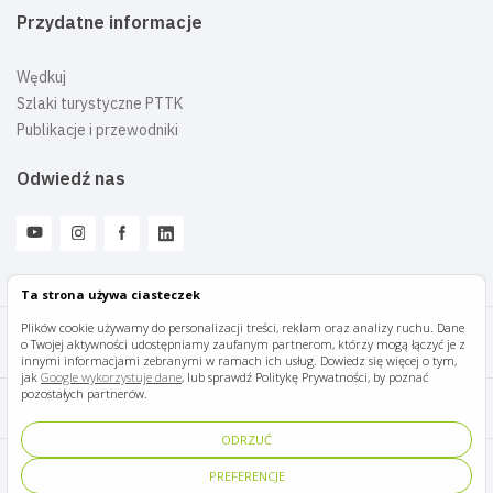
Przydatne informacje
Wędkuj
Szlaki turystyczne PTTK
Publikacje i przewodniki
Odwiedź nas
Ta strona używa ciasteczek
Plików cookie używamy do personalizacji treści, reklam oraz analizy ruchu. Dane
o Twojej aktywności udostępniamy zaufanym partnerom, którzy mogą łączyć je z
Mazury Travel © 2026
innymi informacjami zebranymi w ramach ich usług. Dowiedz się więcej o tym,
jak
Google wykorzystuje dane
, lub sprawdź Politykę Prywatności, by poznać
pozostałych partnerów.
Polityka prywatności
ODRZUĆ
Pomoc i kontakt
PREFERENCJE