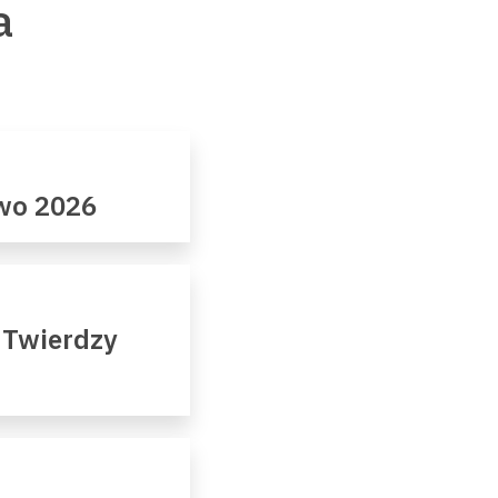
a
owo 2026
 Twierdzy