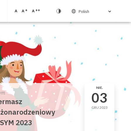
+
++
A
A
A
NIE.
03
ym
ermasz
GRU 2023
żonarodzeniowy
SYM 2023