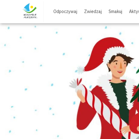
Skip
to
Odpoczywaj
Zwiedzaj
Smakuj
Akty
content