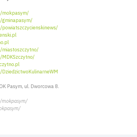
m/mokpasym/
m/gminapasym/
powiatszczycienskinews/
nski.pl
o.pl
/miastoszczytno/
/MDKSzczytno/
zytno.pl
/DziedzictwoKulinarneWM
OK Pasym, ul. Dworcowa 8.
m/mokpasym/
mokpasym/