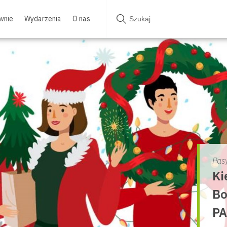
wnie
Wydarzenia
O nas
Pas
Ki
Bo
PA