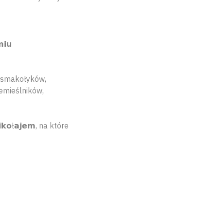
𝗶𝘂
ych smakołyków,
emieślników,
𝗸𝗼ł𝗮𝗷𝗲𝗺, na które