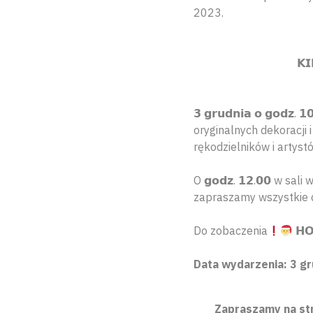
2023.
𝗞𝗜
𝟯 𝗴𝗿𝘂𝗱𝗻𝗶𝗮 𝗼 𝗴𝗼
oryginalnych dekoracji
rękodzielników i artyst
O 𝗴𝗼𝗱𝘇. 𝟭𝟮.𝟬𝟬 w sal
zapraszamy wszystkie d
Do zobaczenia
𝗛𝗢
Data wydarzenia: 3 gr
Zapraszamy na st