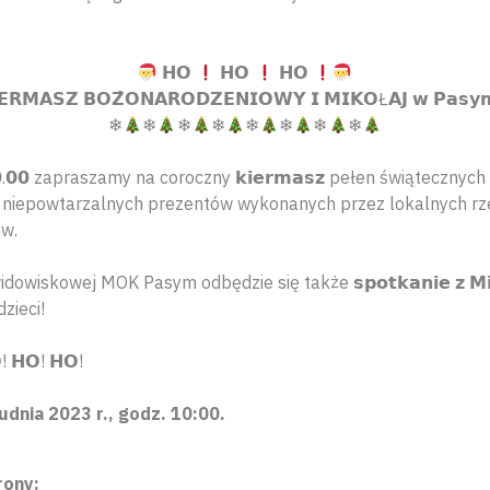
𝗛𝗢
𝗛𝗢
𝗛𝗢
𝗘𝗥𝗠𝗔𝗦𝗭 𝗕𝗢𝗭̇𝗢𝗡𝗔𝗥𝗢𝗗𝗭𝗘𝗡𝗜𝗢𝗪𝗬 𝗜 𝗠𝗜𝗞𝗢Ł𝗔𝗝 𝘄 𝗣𝗮𝘀𝘆
❄
❄
❄
❄
❄
❄
❄
❄
𝘇. 𝟭𝟬.𝟬𝟬 zapraszamy na coroczny 𝗸𝗶𝗲𝗿𝗺𝗮𝘀𝘇 pełen świąteczn
 i niepowtarzalnych prezentów wykonanych przez lokalnych rz
ów.
i widowiskowej MOK Pasym odbędzie się także 𝘀𝗽𝗼𝘁𝗸𝗮𝗻𝗶𝗲 𝘇 𝗠𝗶
zieci!
! 𝗛𝗢! 𝗛𝗢!
udnia 2023 r., godz. 10:00.
rony: