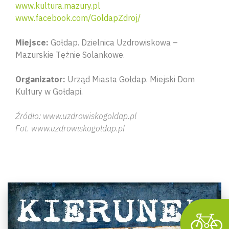
www.kultura.mazury.pl
www.facebook.com/GoldapZdroj/
Miejsce:
Gołdap. Dzielnica Uzdrowiskowa –
Mazurskie Tężnie Solankowe.
Organizator:
Urząd Miasta Gołdap. Miejski Dom
Kultury w Gołdapi.
Źródło: www.uzdrowiskogoldap.pl
Wyszu
Fot. www.uzdrowiskogoldap.pl