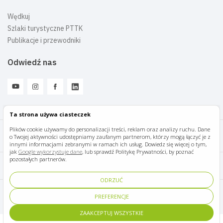
Wędkuj
Szlaki turystyczne PTTK
Publikacje i przewodniki
Odwiedź nas
Ta strona używa ciasteczek
Plików cookie używamy do personalizacji treści, reklam oraz analizy ruchu. Dane
o Twojej aktywności udostępniamy zaufanym partnerom, którzy mogą łączyć je z
Mazury Travel © 2026
innymi informacjami zebranymi w ramach ich usług. Dowiedz się więcej o tym,
jak
Google wykorzystuje dane
, lub sprawdź Politykę Prywatności, by poznać
pozostałych partnerów.
Polityka prywatności
ODRZUĆ
Pomoc i kontakt
PREFERENCJE
ZAAKCEPTUJ WSZYSTKIE