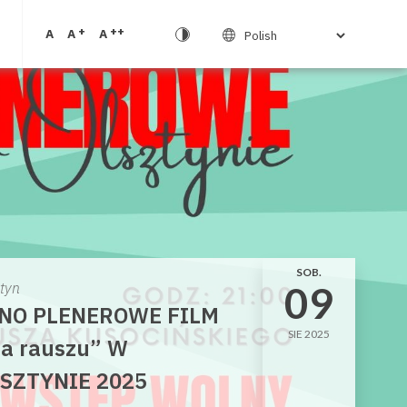
+
++
A
A
A
SOB.
09
ztyn
NO PLENEROWE FILM
SIE 2025
a rauszu” W
SZTYNIE 2025