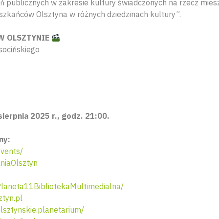
dań publicznych w zakresie kultury świadczonych na rzecz mie
szkańców Olsztyna w różnych dziedzinach kultury”.
W OLSZTYNIE
socińskiego
ierpnia 2025 r., godz. 21:00.
ny:
vents/
niaOlsztyn
aneta11BibliotekaMultimedialna/
tyn.pl
sztynskie.planetarium/