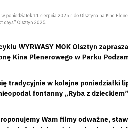
w poniedziałek 11 sierpnia 2025 r. do Olsztyna na Kino Plen
t days” Olsztyn 2025.
cyklu WYRWASY MOK Olsztyn zaprasza 
onę Kina Plenerowego w Parku Podza
ę tradycyjnie w kolejne poniedziałki lip
nieopodal fontanny „Ryba z dzieckiem”
proponujemy Wam filmy odważne, stawi