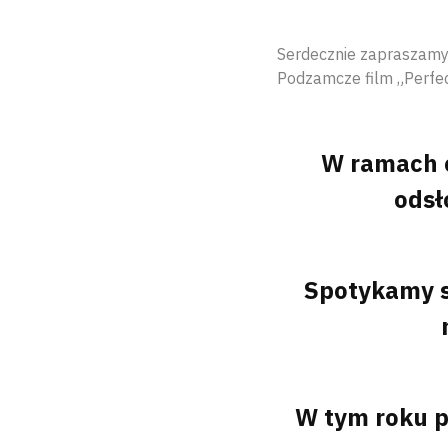
Serdecznie zapraszamy 
Podzamcze film „Perfec
W ramach 
odsł
Spotykamy si
W tym roku 