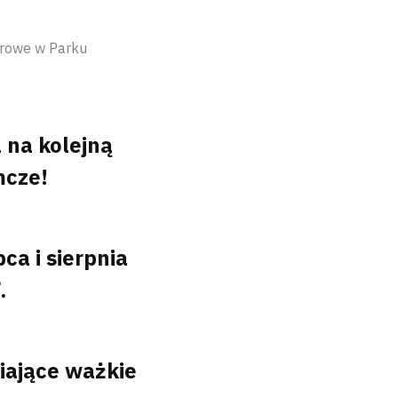
erowe w Parku
na kolejną
mcze!
ca i sierpnia
.
ające ważkie