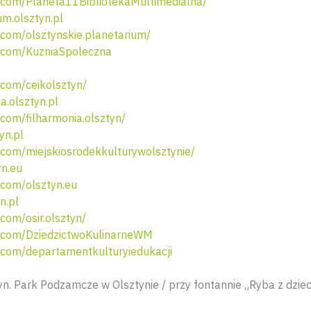
com/Planeta11BibliotekaMultimedialna/
m.olsztyn.pl
com/olsztynskie.planetarium/
com/KuzniaSpoleczna
com/ceikolsztyn/
a.olsztyn.pl
om/filharmonia.olsztyn/
yn.pl
com/miejskiosrodekkulturywolsztynie/
yn.eu
com/olsztyn.eu
n.pl
om/osir.olsztyn/
com/DziedzictwoKulinarneWM
com/departamentkulturyiedukacji
n. Park Podzamcze w Olsztynie / przy fontannie „Ryba z dzie