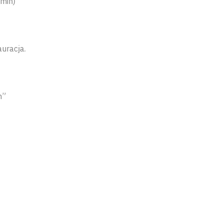
 min)
uracja.
m”