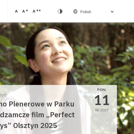
+
++
A
A
A
PON.
11
ztyn
no Plenerowe w Parku
SIE 2025
dzamcze film „Perfect
ys” Olsztyn 2025