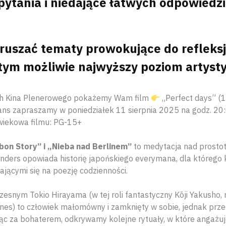
pytania i niedające łatwych odpowiedzi
uszać tematy prowokujące do refleksj
tym możliwie najwyższy poziom artyst
h Kina Plenerowego pokażemy Wam film
„Perfect days” (1
ns zapraszamy w poniedziałek 11 sierpnia 2025 na godz. 20
wiekowa filmu: PG-15+
bon Story” i „Nieba nad Berlinem”
to medytacja nad prostot
ders opowiada historię japońskiego everymana, dla którego 
ającymi się na poezję codzienności.
esnym Tokio Hirayama (w tej roli fantastyczny Kōji Yakusho,
nnes) to człowiek małomówny i zamknięty w sobie, jednak prze
jąc za bohaterem, odkrywamy kolejne rytuały, w które angażuj