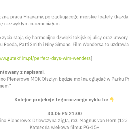
zna praca Hirayamy, porządkującego miejskie toalety (każda 
się niezwykłym ceremoniałem.
życia stają się harmonijne dźwięki tokijskiej ulicy oraz utwo
 Reeda, Patti Smith i Niny Simone. Film Wendersa to uzdrawia
ww.gutekfilm.pl/perfect-days-wim-wenders
]
entowany z napisami.
 Kino Plenerowe MOK Olsztyn będzie można oglądać w Parku 
kiem”.
Kolejne projekcje tegorocznego cyklu to:
30.06 PN 21:00
ino Plenerowe: Dziewczyna z igłą, reż. Magnus von Horn (123
Kategoria wiekowa filmu: PG-15+