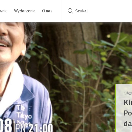
wnie
Wydarzenia
O nas
Ols
Ki
Po
da