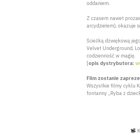
oddaniem.
Z czasem nawet prozaic
arcydziełem), okazuje 
Ścieżką dźwiękową jego 
Velvet Underground, Lou
codzienność w magię.
[
opis dystrybutora:
w
Film zostanie zaprez
Wszystkie filmy cyklu
fontanny „Ryba z dziec
K