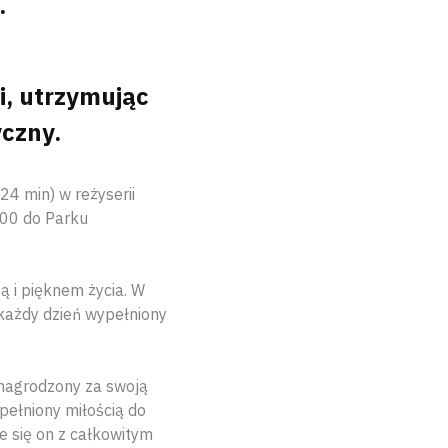
.
i, utrzymując
yczny.
24 min) w reżyserii
:00 do Parku
ą i pięknem życia. W
każdy dzień wypełniony
 nagrodzony za swoją
pełniony miłością do
e się on z całkowitym