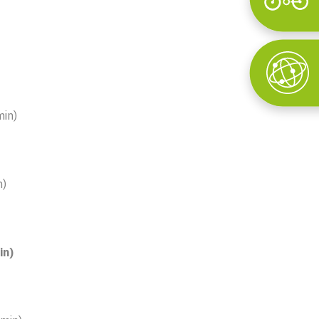
Wyszukaj
min)
n)
in)