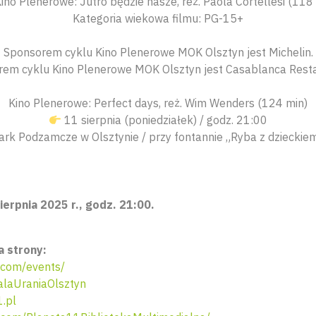
ino Plenerowe: Jutro będzie nasze, reż. Paola Cortellesi (118
Kategoria wiekowa filmu: PG-15+
Sponsorem cyklu Kino Plenerowe MOK Olsztyn jest Michelin.
rem cyklu Kino Plenerowe MOK Olsztyn jest Casablanca Resta
Kino Plenerowe: Perfect days, reż. Wim Wenders (124 min)
11 sierpnia (poniedziałek) / godz. 21:00
ark Podzamcze w Olsztynie / przy fontannie „Ryba z dzieckie
ierpnia 2025 r., godz. 21:00.
 strony:
com/events/
laUraniaOlsztyn
.pl