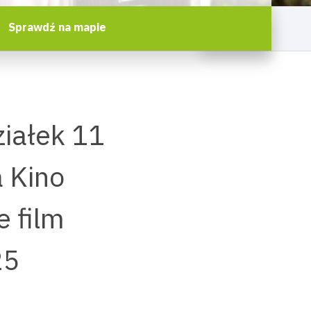
Sprawdź na mapie
iałek 11
a Kino
 film
25