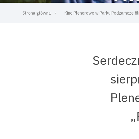
Strona główna
Kino Plenerowe w Parku Podzamcze fil
Serdecz
sierp
Plen
„