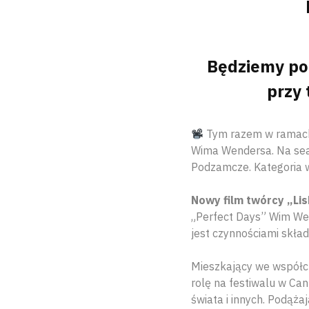
Będziemy por
przy 
Tym razem w ramac
Wima Wendersa. Na sea
Podzamcze. Kategoria 
Nowy film twórcy „Lis
„Perfect Days” Wim Wen
jest czynnościami skład
Mieszkający we współcz
rolę na festiwalu w Ca
świata i innych. Podąża