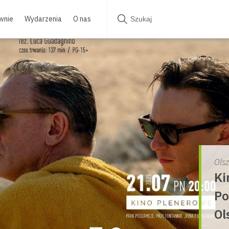
wnie
Wydarzenia
O nas
Ols
Ki
Po
Ol