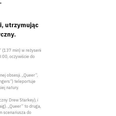
.
i, utrzymując
yczny.
 (137 min) w reżyserii
:00, oczywiście do
nej obsesji. „Queer”,
ngers”) teleportuje
ej natury.
ny Drew Starkey), i
ig). „Queer” to druga,
m scenariusza do