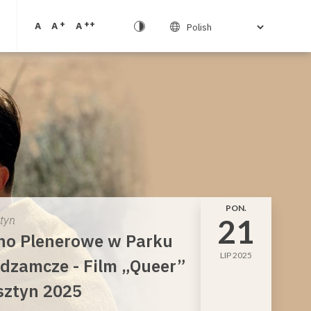
+
++
A
A
A
PON.
21
ztyn
no Plenerowe w Parku
LIP 2025
dzamcze - Film „Queer”
sztyn 2025