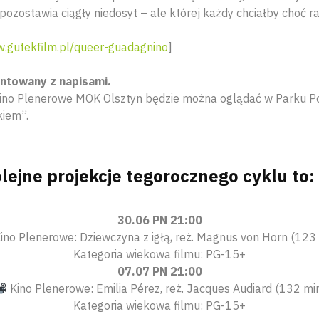
 pozostawia ciągły niedosyt – ale której każdy chciałby choć r
.gutekfilm.pl/queer-guadagnino
]
entowany z napisami.
 Kino Plenerowe MOK Olsztyn będzie można oglądać w Parku 
kiem”.
lejne projekcje tegorocznego cyklu to:
30.06 PN 21:00
ino Plenerowe: Dziewczyna z igłą, reż. Magnus von Horn (123
Kategoria wiekowa filmu: PG-15+
07.07 PN 21:00
Kino Plenerowe: Emilia Pérez, reż. Jacques Audiard (132 mi
Kategoria wiekowa filmu: PG-15+