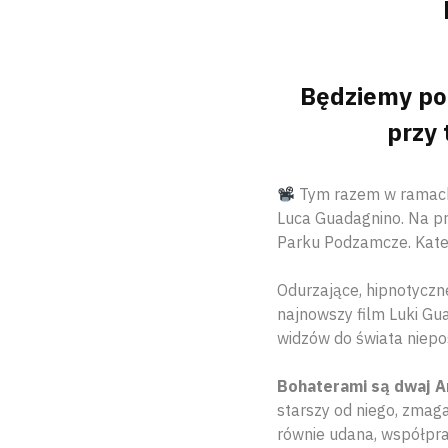
Będziemy por
przy 
Tym razem w ramach
Luca Guadagnino. Na pr
Parku Podzamcze. Kate
Odurzające, hipnotyczne
najnowszy film Luki Gua
widzów do świata niepo
Bohaterami są dwaj A
starszy od niego, zmaga
równie udana, współpr