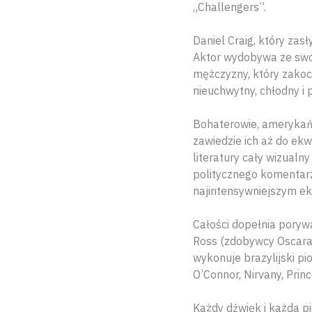
„Challengers”.
Daniel Craig, który zas
Aktor wydobywa ze swoj
mężczyzny, który zakoc
nieuchwytny, chłodny i 
Bohaterowie, amerykańs
zawiedzie ich aż do ek
literatury cały wizualn
politycznego komentarza
najintensywniejszym e
Całości dopełnia poryw
Ross (zdobywcy Oscara 
wykonuje brazylijski p
O’Connor, Nirvany, Princ
Każdy dźwięk i każda pi