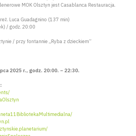
lenerowe MOK Olsztyn jest Casablanca Restauracja.
 reż. Luca Guadagnino (137 min)
ek) / godz. 20:00
ynie / przy fontannie „Ryba z dzieckiem”
pca 2025 r., godz. 20:00. – 22:30.
:
nts/
aOlsztyn
neta11BibliotekaMultimedialna/
n.pl
tynskie.planetarium/
niaSpoleczna