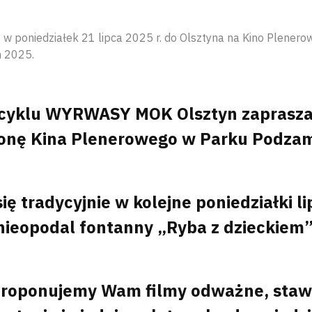
w poniedziałek 21 lipca 2025 r. do Olsztyna na Kino Plene
n 2025.
cyklu WYRWASY MOK Olsztyn zaprasza 
onę Kina Plenerowego w Parku Podza
ę tradycyjnie w kolejne poniedziałki lip
nieopodal fontanny „Ryba z dzieckiem”
proponujemy Wam filmy odważne, stawi