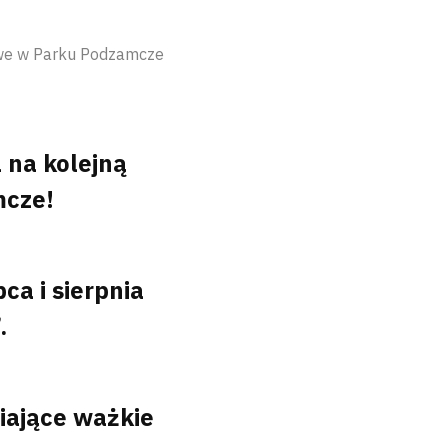
rowe w Parku Podzamcze
na kolejną
mcze!
ca i sierpnia
.
ające ważkie