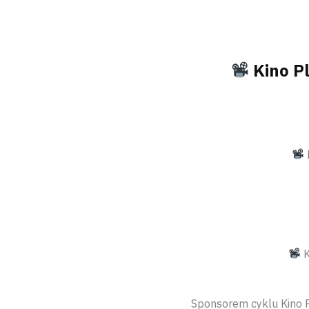
Kino Pl
K
Sponsorem cyklu Kino P