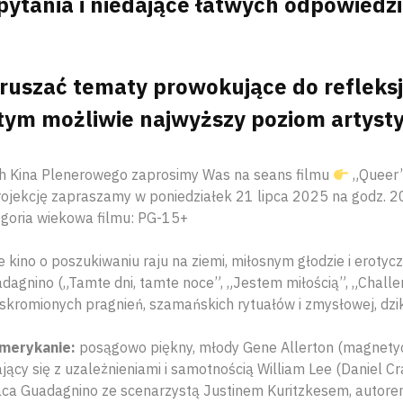
pytania i niedające łatwych odpowiedzi
uszać tematy prowokujące do refleksj
tym możliwie najwyższy poziom artyst
 Kina Plenerowego zaprosimy Was na seans filmu
„Queer”
ojekcję zapraszamy w poniedziałek 21 lipca 2025 na godz. 20
goria wiekowa filmu: PG-15+
 kino o poszukiwaniu raju na ziemi, miłosnym głodzie i erotycz
dagnino („Tamte dni, tamte noce”, „Jestem miłością”, „Challe
skromionych pragnień, szamańskich rytuałów i zmysłowej, dziki
merykanie:
posągowo piękny, młody Gene Allerton (magnetycz
jący się z uzależnieniami i samotnością William Lee (Daniel Cra
aca Guadagnino ze scenarzystą Justinem Kuritzkesem, autore