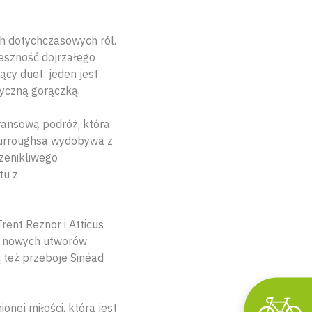
ch dotychczasowych ról.
eszność dojrzałego
cy duet: jeden jest
tyczną gorączką.
ransową podróż, która
 Burroughsa wydobywa z
rzenikliwego
tu z
ent Reznor i Atticus
ch nowych utworów
 też przeboje Sinéad
onej miłości, która jest