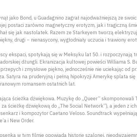
łynął jako Bond, u Guadagnino zagrał najodważniejszą ze swoi
ej postaci zarówno magnetyczny erotyzm, jak i tragiczną śmi
hał się jak nastolatek. Razem ze Starkeyem tworzą elektryzują
piękny, drugi – nienasycony, wygłodniały uczucia i trawiony ero
cy ekspaci, spotykają się w Meksyku lat 50. i rozpoczynają t
wadorskiej dżungli. Ekranizacja kultowej powieści Williama S.
y przepych i zmysłowe piękno, jednocześnie nie uciekając od p
. Satyra na pruderyjną i pełną hipokryzji Amerykę splata się 
kranowym romansem ostatnich lat.
ająca ścieżka dźwiękowa. Muzykę do „Queer” skomponowali Tr
za ścieżkę dźwiękową do „The Social Network”), a jeden z i
iosenkarz i kompozytor Caetano Veloso. Soundtrack wypełniają
e’a i New Order.
osenka w tym filmie opowiada historię szalonej, nieodwzajemni