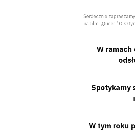
Serdecznie zapraszamy 
na film „Queer” Olszty
W ramach 
odsł
Spotykamy si
W tym roku 