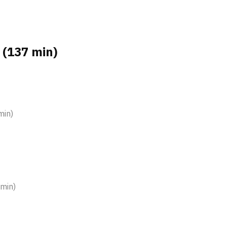
 (137 min)
min)
)
 min)