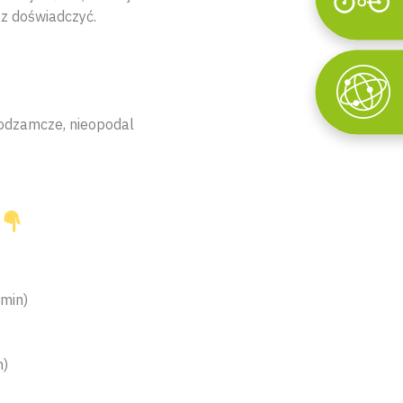
Wyszukaj
az doświadczyć.
Podzamcze, nieopodal
 min)
n)