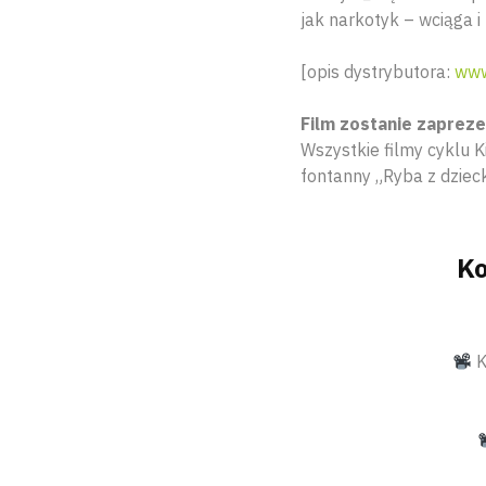
jak narkotyk – wciąga i
[opis dystrybutora:
www
Film zostanie zaprez
Wszystkie filmy cyklu
fontanny „Ryba z dziec
Ko
K