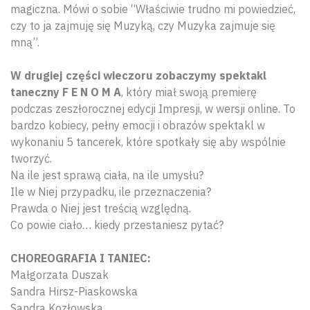
magiczna. Mówi o sobie “Właściwie trudno mi powiedzieć,
czy to ja zajmuję się Muzyką, czy Muzyka zajmuje się
mną”.
W drugiej części wieczoru zobaczymy spektakl
taneczny F E N O M A
, który miał swoją premierę
podczas zeszłorocznej edycji Impresji, w wersji online. To
bardzo kobiecy, pełny emocji i obrazów spektakl w
wykonaniu 5 tancerek, które spotkały się aby wspólnie
tworzyć.
Na ile jest sprawą ciała, na ile umysłu?
Ile w Niej przypadku, ile przeznaczenia?
Prawda o Niej jest treścią względną.
Co powie ciało… kiedy przestaniesz pytać?
CHOREOGRAFIA I TANIEC:
Małgorzata Duszak
Sandra Hirsz-Piaskowska
Sandra Kozłowska