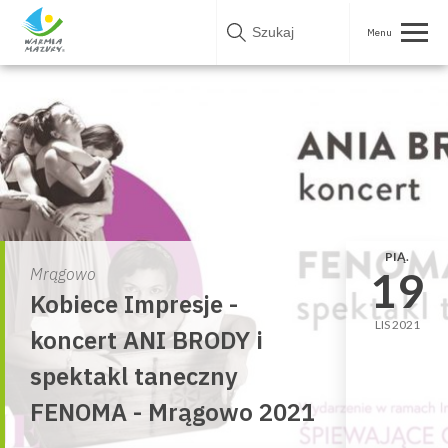
Skip
to
content
PIĄ.
19
Mrągowo
Kobiece Impresje -
LIS 2021
koncert ANI BRODY i
spektakl taneczny
FENOMA - Mrągowo 2021