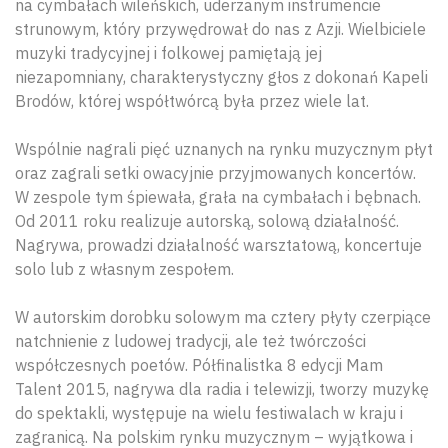
na cymbałach wileńskich, uderzanym instrumencie
strunowym, który przywędrował do nas z Azji. Wielbiciele
muzyki tradycyjnej i folkowej pamiętają jej
niezapomniany, charakterystyczny głos z dokonań Kapeli
Brodów, której współtwórcą była przez wiele lat.
Wspólnie nagrali pięć uznanych na rynku muzycznym płyt
oraz zagrali setki owacyjnie przyjmowanych koncertów.
W zespole tym śpiewała, grała na cymbałach i bębnach.
Od 2011 roku realizuje autorską, solową działalność.
Nagrywa, prowadzi działalność warsztatową, koncertuje
solo lub z własnym zespołem.
W autorskim dorobku solowym ma cztery płyty czerpiące
natchnienie z ludowej tradycji, ale też twórczości
współczesnych poetów. Półfinalistka 8 edycji Mam
Talent 2015, nagrywa dla radia i telewizji, tworzy muzykę
do spektakli, występuje na wielu festiwalach w kraju i
zagranicą. Na polskim rynku muzycznym – wyjątkowa i