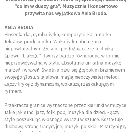
“co im w duszy gra”. Muzycznie i koncertowo
przywita nas wyjątkowa Ania Broda.
ANIA BRODA
Piosenkarka, cymbalistka, kompozytorka, autorka
tekstów, producentka. Wokalistka obdarzona
niepowtarzalnym głosem, posługująca się techniką
śpiewu “białego”. Tworzy bardzo różnorodną w formie,
nieprzewidywalną w stylu, absolutnie unikalną muzykę
marzeń i wrażeń. Świetnie bawi się głębokim brzmieniem
swojego głosu, siłą słowa, magią nieoczywistej melodii.
Łączy lirykę z dynamiczną wokalizą i zaskakującym
rytmem.
Przekracza granice wyznaczone przez kierunki w muzyce
takie jak etno, jazz, folk, pop, muzyka dla dzieci. Łączy
style poszukując własnego wyrazu w sztuce. Kształtuje
duchową stronę tradycyjnej muzyki polskiej. Mistrzyni gry