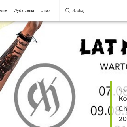
wnie
Wydarzenia
O nas
Mrą
Ko
Ch
20