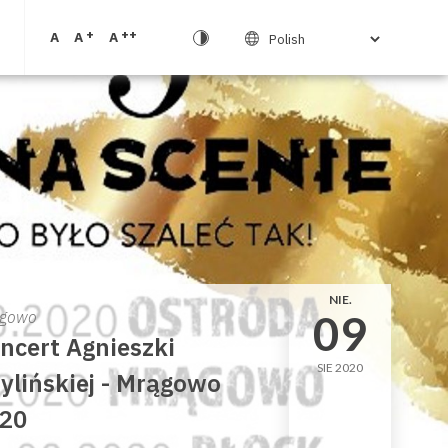
+
++
A
A
A
NIE.
09
gowo
ncert Agnieszki
SIE 2020
ylińskiej - Mrągowo
20