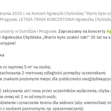
rpnia 2020 r. na Koncert Agnieszki Chylińskiej “Warto było sz
 Mrągowie. LETNIA TRASA KONCERTOWA! Agnieszka Chylińska w
koncerty w Ostródzie i Mrągowie.
Zapraszamy na koncerty
Ag
y Agnieszka Chylińska „Warto było szaleć tak!” 25 lat na 
dostępne!
wa
e co najmniej 5 m² na osobę;
zachowania 2-metrowej odległości pomiędzy uczestnikami;
e znakami poziomymi miejsc dla publiczności uwzględniający
ć zakrywania ust i nosa przez uczestników wydarzenia, chyba
ie mniej niż 2 m od innych osób;
zielenie i oznaczenie terenu dla widowni (aby uniemożliwić mi
i z osobami postronnymi, np. spacerowiczami);