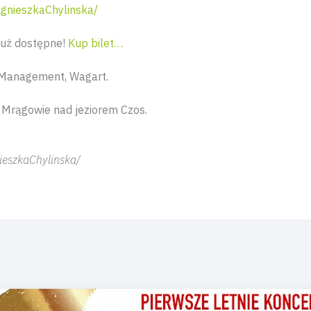
gnieszkaChylinska/
już dostępne!
Kup bilet…
Management, Wagart.
 Mrągowie nad jeziorem Czos.
eszkaChylinska/