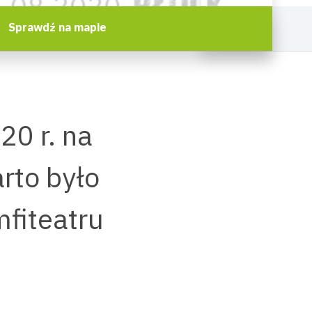
Sprawdź na mapie
20 r. na
rto było
mfiteatru