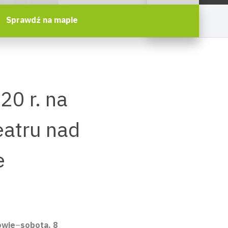
Sprawdź na mapie
20 r. na
eatru nad
e
owie
–
sobota, 8