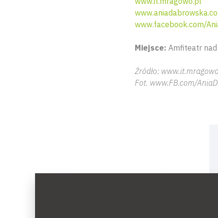
www.it.mragowo.pl
www.aniadabrowska.c
www.facebook.com/Ani
Miejsce:
Amfiteatr nad
Źródło: www.
it.mragowo
Fot. www.FB.com/AniaDa