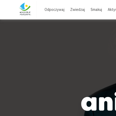
Skip
to
Odpoczywaj
Zwiedzaj
Smakuj
Akty
content