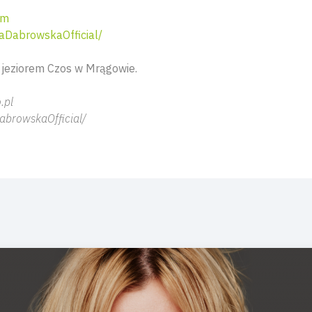
om
aDabrowskaOfficial/
 jeziorem Czos w Mrągowie.
.pl
browskaOfficial/