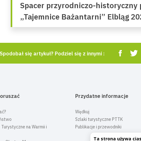
Spacer przyrodniczo-historyczny 
„Tajemnice Bażantarni” Elbląg 20
Spodobał się artykuł? Podziel się z innymi :
poruszać
Przydatne informacje
ać?
Wędkuj
ństwo
Szlaki turystyczne PTTK
 Turystyczne na Warmii i
Publikacje i przewodniki
Ta strona używa cia