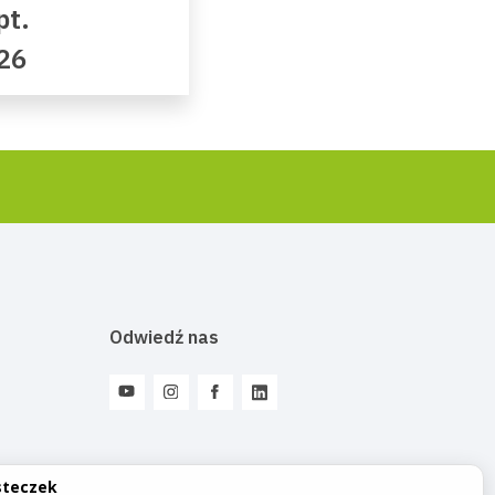
pt.
26
Odwiedź nas
steczek