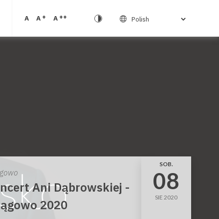
+
++
A
A
A
SOB.
08
gowo
ncert Ani Dąbrowskiej -
SIE 2020
ągowo 2020