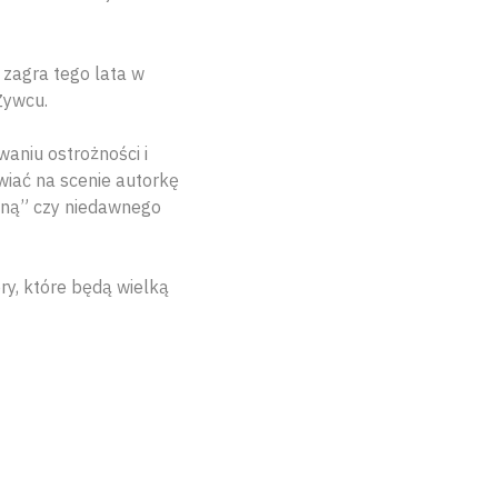
 zagra tego lata w
 Żywcu.
aniu ostrożności i
iać na scenie autorkę
 mną” czy niedawnego
ry, które będą wielką