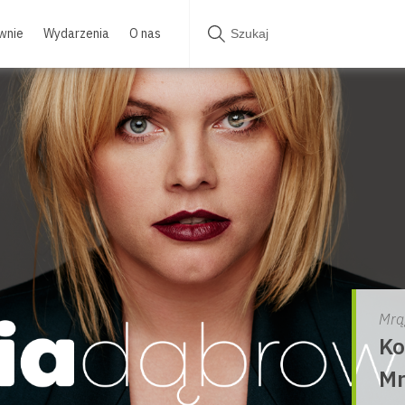
wnie
Wydarzenia
O nas
Mrą
Ko
Mr