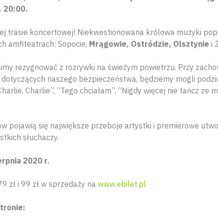
. 20:00.
ej trasie koncertowej! Niekwestionowana królowa muzyki pop
ch amfiteatrach: Sopocie,
Mrągowie, Ostródzie, Olsztynie
i
imy rezygnować z rozrywki na świeżym powietrzu. Przy zachow
 dotyczących naszego bezpieczeństwa, będziemy mogli podziw
Charlie, Charlie”, “Tego chciałam”, “Nigdy więcej nie tańcz ze
w pojawią się największe przeboje artystki i premierowe utwo
stkich słuchaczy.
erpnia 2020 r.
79 zł i 99 zł w sprzedaży na
www.ebilet.pl
tronie: