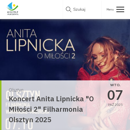
Skip
to
content
WTO.
07
Olsztyn
Koncert Anita Lipnicka "O
PAŹ 2025
Miłości 2" Filharmonia
Olsztyn 2025