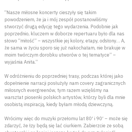
“Nasze miłosne koncerty cieszyły się takim
powodzeniem, że ja i mój zespół postanowiliśmy
stworzyć drugą edycję tego wydarzenia. Podobnie jak
poprzednio, kluczem w doborze repertuaru było dla nas
słowo “miłość” – wszystkie jej kolory, etapy, odsłony… A,
że sama w życiu sporo się już nakochałam, nie brakuje w
moim twórczym dorobku utworów o tej tematyce” –
wyjaśnia Anita.”
W odróżnieniu do poprzedniej trasy, podczas której jako
dopełnienie narracji posłużyły nam covery zagranicznych
miłosnych evergreenów, tym razem wzięliśmy na
warsztat piosenki polskich artystów, którzy byli dla mnie
osobistą inspiracją, kiedy byłam młodą dziewczyną.
Wrócimy więc do muzyki przełomu lat 80′ i 90′ – może się
zdarzyć, że łzy będą się lać ciurkiem. Zabierzcie ze sobą