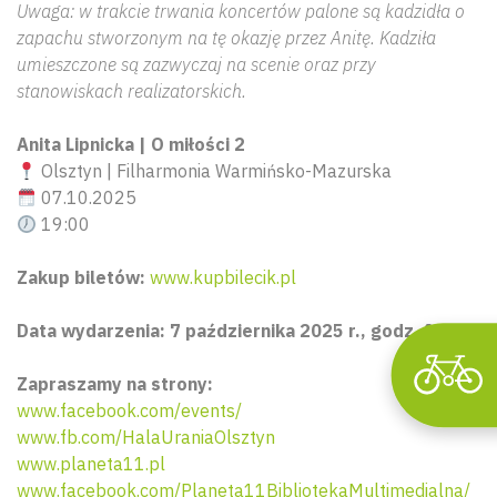
Uwaga: w trakcie trwania koncertów palone są kadzidła o
zapachu stworzonym na tę okazję przez Anitę. Kadziła
umieszczone są zazwyczaj na scenie oraz przy
stanowiskach realizatorskich.
Wyszu
Anita Lipnicka | O miłości 2
Olsztyn | Filharmonia Warmińsko-Mazurska
07.10.2025
19:00
Zakup biletów:
www.kupbilecik.pl
Data wydarzenia: 7 października 2025 r., godz. 19:00.
Zapraszamy na strony:
www.facebook.com/events/
www.fb.com/HalaUraniaOlsztyn
www.planeta11.pl
www.facebook.com/Planeta11BibliotekaMultimedialna/