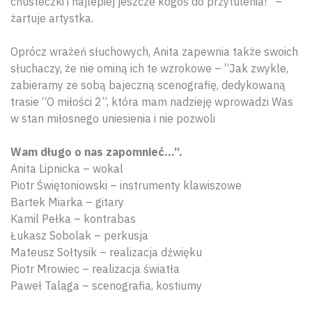
chusteczki i najlepiej jeszcze kogoś do przytulenia!” –
żartuje artystka.
Oprócz wrażeń słuchowych, Anita zapewnia także swoich
słuchaczy, że nie ominą ich te wzrokowe – “Jak zwykle,
zabieramy ze sobą bajeczną scenografię, dedykowaną
trasie “O miłości 2”, która mam nadzieję wprowadzi Was
w stan miłosnego uniesienia i nie pozwoli
Wam długo o nas zapomnieć…”.
Anita Lipnicka – wokal
Piotr Świętoniowski – instrumenty klawiszowe
Bartek Miarka – gitary
Kamil Pełka – kontrabas
Łukasz Sobolak – perkusja
Mateusz Sołtysik – realizacja dźwięku
Piotr Mrowiec – realizacja światła
Paweł Talaga – scenografia, kostiumy