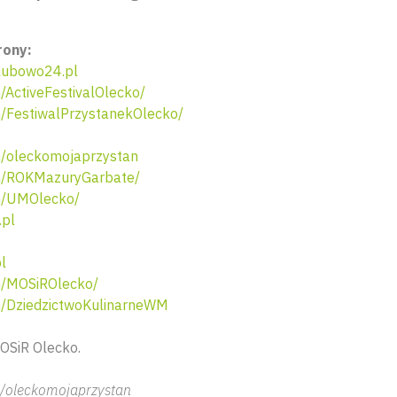
rony:
klubowo24.pl
ActiveFestivalOlecko/
FestiwalPrzystanekOlecko/
/oleckomojaprzystan
/ROKMazuryGarbate/
m/UMOlecko/
.pl
l
/MOSiROlecko/
/DziedzictwoKulinarneWM
OSiR Olecko.
/oleckomojaprzystan