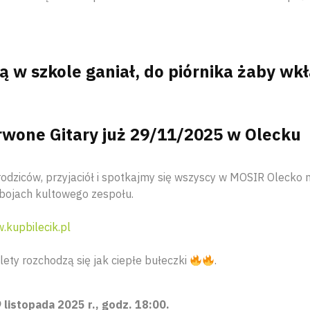
ą w szkole ganiał, do piórnika żaby wk
rwone Gitary już 29/11/2025 w Olecku
rodziców, przyjaciół i spotkajmy się wszyscy w MOSIR Olecko
bojach kultowego zespołu.
.kupbilecik.pl
ilety rozchodzą się jak ciepłe bułeczki
.
 listopada 2025 r., godz. 18:00.