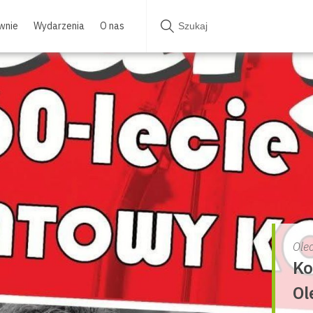
wnie
Wydarzenia
O nas
Ole
Ko
Ol