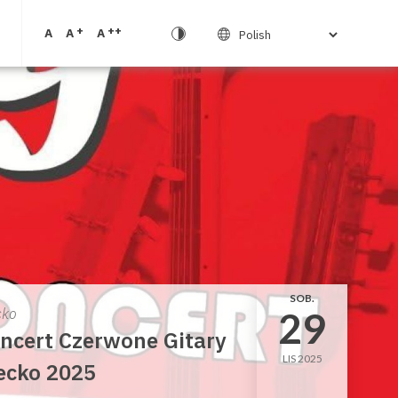
+
++
A
A
A
SOB.
29
cko
ncert Czerwone Gitary
LIS 2025
ecko 2025