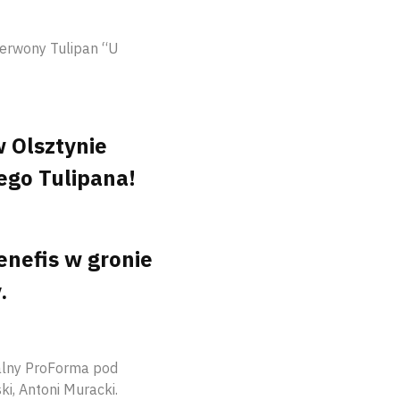
zerwony Tulipan “U
 Olsztynie
ego Tulipana!
enefis w gronie
.
kalny ProForma pod
i, Antoni Muracki.