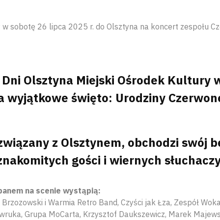
w sobotę 26 lipca 2025 r. do Olsztyna na koncert zespołu C
Dni Olsztyna Miejski Ośrodek Kultury w
 wyjątkowe święto: Urodziny Czerwon
 związany z Olsztynem, obchodzi swój b
znakomitych gości i wiernych słuchaczy
anem na scenie wystąpią:
j Brzozowski i Warmia Retro Band, Czyści jak Łza, Zespół Wo
ruka, Grupa MoCarta, Krzysztof Daukszewicz, Marek Majewsk