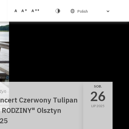
+
++
A
A
A
SOB.
26
ztyn
ncert Czerwony Tulipan
LIP 2025
 RODZINY" Olsztyn
25