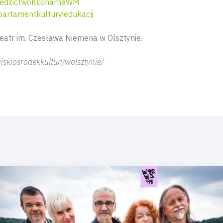
edzictwoKulinarneWM
artamentkulturyiedukacji
eatr im. Czesława Niemena w Olsztynie.
jskiosrodekkulturywolsztynie/