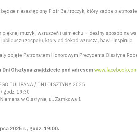
ędzie niezastąpiony Piotr Bałtroczyk, który zadba o atmosf
n pięknej muzyki, wzruszeń i uśmiechu – idealny sposób na w
jubileuszu zespołu, który od dekad wzrusza, bawi i inspiruje.
tały objęte Patronatem Honorowym Prezydenta Olsztyna Rob
Dni Olsztyna znajdziecie pod adresem
www.facebook.com
GO TULIPANA / DNI OLSZTYNA 2025
 / godz. 19:30
 Niemena w Olsztynie, ul. Zamkowa 1
pca 2025 r., godz. 19:00.