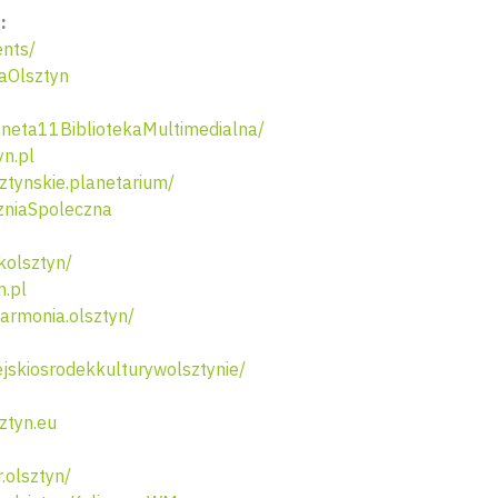
:
nts/
aOlsztyn
neta11BibliotekaMultimedialna/
n.pl
tynskie.planetarium/
niaSpoleczna
olsztyn/
n.pl
armonia.olsztyn/
skiosrodekkulturywolsztynie/
ztyn.eu
.olsztyn/