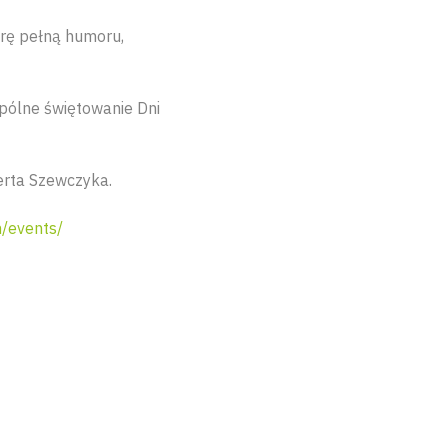
erę pełną humoru,
spólne świętowanie Dni
erta Szewczyka.
/events/