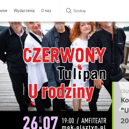
wnie
Wydarzenia
O nas
Ols
Ko
"U
20