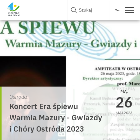
Skip
to
content
PIĄ.
26
Ostróda
Koncert Era śpiewu
MAJ 2023
Warmia Mazury - Gwiazdy
i Chóry Ostróda 2023