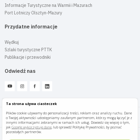
Informacje Turystyczne na Warmii i Mazurach
Port Lotniczy Olsztyn-Mazury
Przydatne informacje
Wędkuj
Szlaki turystyczne PTTK
Publikacje i przewodniki
Odwiedź nas
Ta strona używa ciasteczek
Plików cookie używamy do personalizacji treści, reklam oraz analizy ruchu. Dane
o Twojej aktywności udostępniamy zaufanym partnerom, którzy mogą łączyć je z
Mazury Travel © 2026
innymi informacjami zebranymi w ramach ich usług. Dowiedz się więcej o tym,
jak
Google wykorzystuje dane
, lub sprawdź Politykę Prywatności, by poznać
pozostałych partnerów.
Polityka prywatności