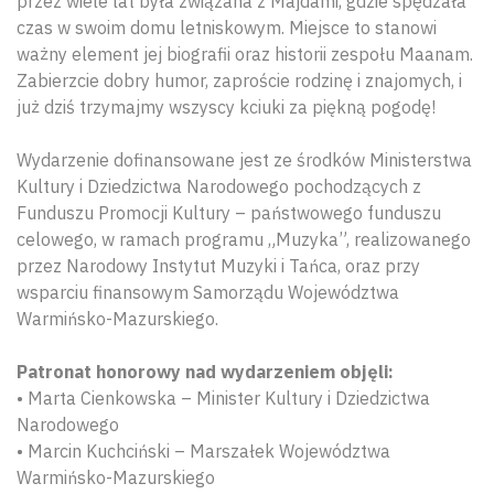
przez wiele lat była związana z Majdami, gdzie spędzała
czas w swoim domu letniskowym. Miejsce to stanowi
ważny element jej biografii oraz historii zespołu Maanam.
Zabierzcie dobry humor, zaproście rodzinę i znajomych, i
już dziś trzymajmy wszyscy kciuki za piękną pogodę!
Wydarzenie dofinansowane jest ze środków Ministerstwa
Kultury i Dziedzictwa Narodowego pochodzących z
Funduszu Promocji Kultury – państwowego funduszu
celowego, w ramach programu „Muzyka”, realizowanego
przez Narodowy Instytut Muzyki i Tańca, oraz przy
wsparciu finansowym Samorządu Województwa
Warmińsko-Mazurskiego.
Patronat honorowy nad wydarzeniem objęli:
Wyszu
• Marta Cienkowska – Minister Kultury i Dziedzictwa
Narodowego
• Marcin Kuchciński – Marszałek Województwa
Warmińsko-Mazurskiego