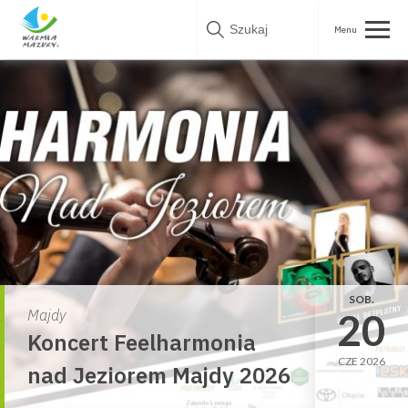
Skip
to
content
SOB.
20
Majdy
Koncert Feelharmonia
CZE 2026
nad Jeziorem Majdy 2026