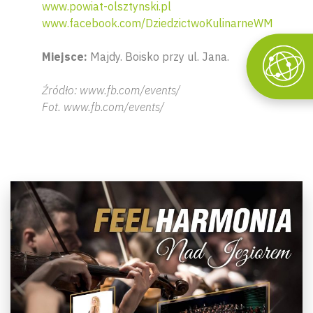
www.powiat-olsztynski.pl
www.facebook.com/DziedzictwoKulinarneWM
Miejsce:
Majdy. Boisko przy ul. Jana.
Źródło: www.fb.com/events/
Fot. www.fb.com/events/