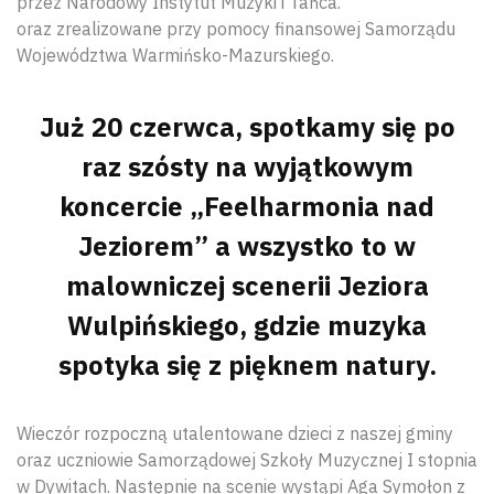
przez Narodowy Instytut Muzyki i Tańca.
oraz zrealizowane przy pomocy finansowej Samorządu
Województwa Warmińsko-Mazurskiego.
Już 20 czerwca, spotkamy się po
raz szósty na wyjątkowym
koncercie „Feelharmonia nad
Jeziorem” a wszystko to w
malowniczej scenerii Jeziora
Wulpińskiego, gdzie muzyka
spotyka się z pięknem natury.
Wieczór rozpoczną utalentowane dzieci z naszej gminy
oraz uczniowie Samorządowej Szkoły Muzycznej I stopnia
w Dywitach. Następnie na scenie wystąpi Aga Symołon z