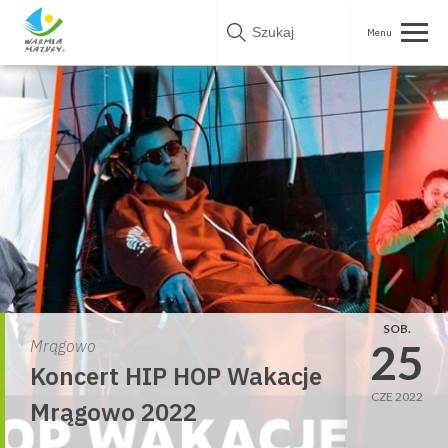
Skip
to
content
SOB.
25
Mrągowo
Koncert HIP HOP Wakacje
CZE 2022
Mrągowo 2022