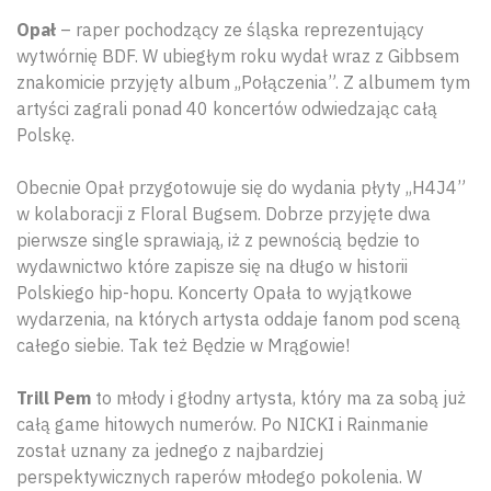
Opał
– raper pochodzący ze śląska reprezentujący
wytwórnię BDF. W ubiegłym roku wydał wraz z Gibbsem
znakomicie przyjęty album ,,Połączenia”. Z albumem tym
artyści zagrali ponad 40 koncertów odwiedzając całą
Polskę.
Obecnie Opał przygotowuje się do wydania płyty ,,H4J4”
w kolaboracji z Floral Bugsem. Dobrze przyjęte dwa
pierwsze single sprawiają, iż z pewnością będzie to
wydawnictwo które zapisze się na długo w historii
Polskiego hip-hopu. Koncerty Opała to wyjątkowe
wydarzenia, na których artysta oddaje fanom pod sceną
całego siebie. Tak też Będzie w Mrągowie!
Trill Pem
to młody i głodny artysta, który ma za sobą już
całą game hitowych numerów. Po NICKI i Rainmanie
został uznany za jednego z najbardziej
perspektywicznych raperów młodego pokolenia. W