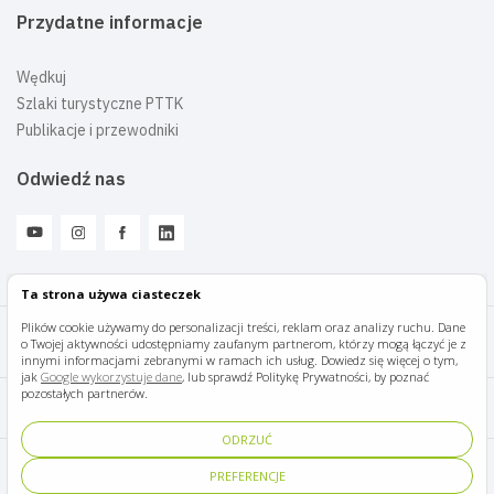
Przydatne informacje
Wędkuj
Szlaki turystyczne PTTK
Publikacje i przewodniki
Odwiedź nas
Ta strona używa ciasteczek
Plików cookie używamy do personalizacji treści, reklam oraz analizy ruchu. Dane
o Twojej aktywności udostępniamy zaufanym partnerom, którzy mogą łączyć je z
Mazury Travel © 2026
innymi informacjami zebranymi w ramach ich usług. Dowiedz się więcej o tym,
jak
Google wykorzystuje dane
, lub sprawdź Politykę Prywatności, by poznać
pozostałych partnerów.
Polityka prywatności
ODRZUĆ
Pomoc i kontakt
PREFERENCJE