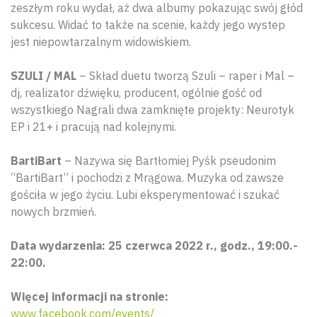
zeszłym roku wydał, aż dwa albumy pokazując swój głód
sukcesu. Widać to także na scenie, każdy jego wystep
jest niepowtarzalnym widowiskiem.
SZULI / MAL
– Skład duetu tworzą Szuli – raper i Mal –
dj, realizator dźwięku, producent, ogólnie gość od
wszystkiego Nagrali dwa zamknięte projekty: Neurotyk
EP i 21+ i pracują nad kolejnymi.
BartiBart
– Nazywa się Bartłomiej Pyśk pseudonim
“BartiBart” i pochodzi z Mrągowa. Muzyka od zawsze
gościła w jego życiu. Lubi eksperymentować i szukać
nowych brzmień.
Data wydarzenia: 25 czerwca 2022 r., godz., 19:00.-
22:00.
Więcej informacji na stronie:
www.facebook.com/events/