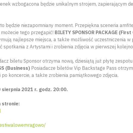
osenek wzbogacona będzie unikalnym strojem, zapierającym de
to będzie niezapomniany moment. Przepiękna sceneria amfite
e możecie tego przegapić!
BILETY SPONSOR PACKAGE
(First
ymują najlepsze miejsca, a także możliwość uczestniczenia w 
 spotkania z Artystami i zrobienia zdjęcia w pierwszej kolejno
acz biletu Sponsor otrzyma nową, dziesiątą już płytę zespołu
SS
(Business)
Posiadacze biletów Vip Backstage Pass otrzym
 po koncercie, a także zrobienia pamiątkowego zdjęcia.
 sierpnia 2021 r. godz. 20:00.
a stronie:
l
estiwalowemragowo/