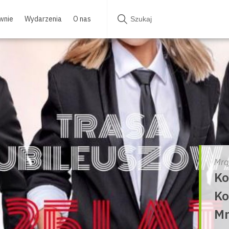
wnie
Wydarzenia
O nas
Mrą
Ko
Ko
Mr