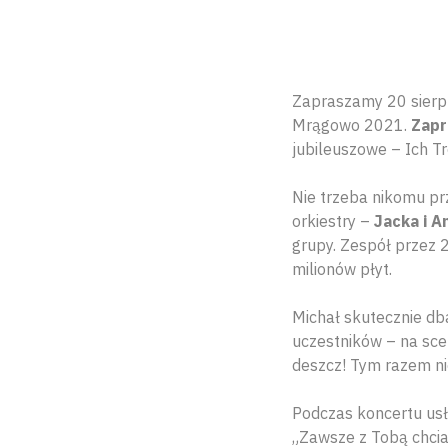
Zapraszamy 20 sierpn
Mrągowo 2021.
Zapr
jubileuszowe – Ich T
Nie trzeba nikomu prz
orkiestry –
Jacka i A
grupy. Zespół przez 2
milionów płyt.
Michał skutecznie db
uczestników – na scen
deszcz! Tym razem nie
Podczas koncertu usł
„Zawsze z Tobą chciał