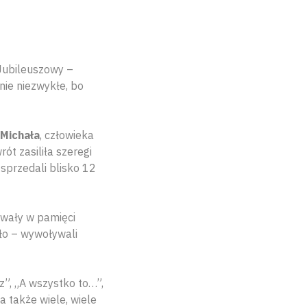
Jubileuszowy –
ie niezwykłe, bo
Michała
, człowieka
ót zasiliła szeregi
 sprzedali blisko 12
awały w pamięci
yło – wywoływali
z”, „A wszystko to…”,
a także wiele, wiele