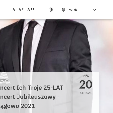
+
++
A
A
A
PIĄ.
20
gowo
ncert Ich Troje 25-LAT
SIE 2021
ncert Jubileuszowy -
ągowo 2021