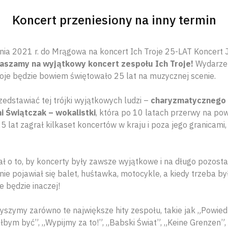
Koncert przeniesiony na inny termin
ia 2021 r. do Mrągowa na koncert Ich Troje 25-LAT Koncert 
aszamy na wyjątkowy koncert zespołu Ich Troje!
Wydarzen
roje będzie bowiem świętowało 25 lat na muzycznej scenie.
edstawiać tej trójki wyjątkowych ludzi –
charyzmatycznego 
ni Świątczak – wokalistki
, która po 10 latach przerwy na powr
5 lat zagrał kilkaset koncertów w kraju i poza jego granicami,
ał o to, by koncerty były zawsze wyjątkowe i na długo pozost
ie pojawiał się balet, huśtawka, motocykle, a kiedy trzeba b
 będzie inaczej!
yszymy zarówno te największe hity zespołu, takie jak „Powied
bym być”, „Wypijmy za to!”, „Babski Świat”, „Keine Grenzen”, 