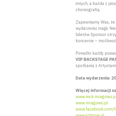
innych, a każda z pi
choreografią.
Zapewniamy Was, że 
wydarzeniu magii. Ni
biletów Sponsor otrz
koncercie – możliwość
Ponadto każdy posiad
VIP BACKSTAGE PA
spotkania z Artystami
Data wydarzenia: 20
Więcej informacji n
www.mck.mragowo.p
www.mragowo.pl
www.facebook.com/f
www.ichtroje.pl