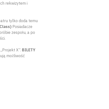
ch rekwizytem i
atru tylko doda temu
 Class)
Posiadacze
próbie zespołu, a po
ści.
 „Projekt X”.
BILETY
ują możliwość