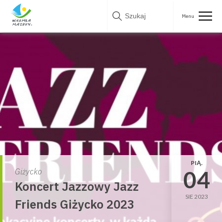
Skip
to
content
PIĄ.
04
Giżycko
Koncert Jazzowy Jazz
SIE 2023
Friends Giżycko 2023