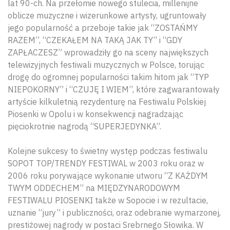
lat 90-ch. Na przełomie nowego stulecia, millenijne
oblicze muzyczne i wizerunkowe artysty, ugruntowały
jego popularność a przeboje takie jak “ZOSTAŃMY
RAZEM”, “CZEKAŁEM NA TAKĄ JAK TY” i “GDY
ZAPŁACZESZ” wprowadziły go na sceny największych
telewizyjnych festiwali muzycznych w Polsce, torując
drogę do ogromnej popularności takim hitom jak “TYP
NIEPOKORNY” i “CZUJĘ I WIEM”, które zagwarantowały
artyście kilkuletnią rezydenturę na Festiwalu Polskiej
Piosenki w Opolu i w konsekwencji nagradzając
pięciokrotnie nagrodą “SUPERJEDYNKA”.
Kolejne sukcesy to świetny występ podczas festiwalu
SOPOT TOP/TRENDY FESTIWAL w 2003 roku oraz w
2006 roku porywające wykonanie utworu “Z KAŻDYM
TWYM ODDECHEM” na MIĘDZYNARODOWYM
FESTIWALU PIOSENKI także w Sopocie i w rezultacie,
uznanie “jury” i publiczności, oraz odebranie wymarzonej,
prestiżowej nagrody w postaci Srebrnego Słowika. W