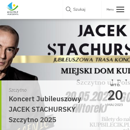
Skip
to
content
WTO.
20
Szczytno
Koncert Jubileuszowy
MAJ 2025
JACEK STACHURSKY
Szczytno 2025