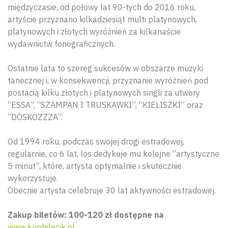
międzyczasie, od połowy lat 90-tych do 2016 roku,
artyście przyznano kilkadziesiąt multi platynowych,
platynowych i złotych wyróżnień za kilkanaście
wydawnictw fonograficznych.
Ostatnie lata to szereg sukcesów w obszarze muzyki
tanecznej i, w konsekwencji, przyznanie wyróżnień pod
postacią kilku złotych i platynowych singli za utwory
“ESSA”, “SZAMPAN I TRUSKAWKI”, “KIELISZKI” oraz
“DOSKOZZZA”.
Od 1994 roku, podczas swojej drogi estradowej,
regularnie, co 6 lat, los dedykuje mu kolejne “artystyczne
5 minut”, które, artysta optymalnie i skutecznie
Wyszu
wykorzystuje.
Obecnie artysta celebruje 30 lat aktywności estradowej.
Zakup biletów: 100-120 zł dostępne na
www.kupbilecik.pl