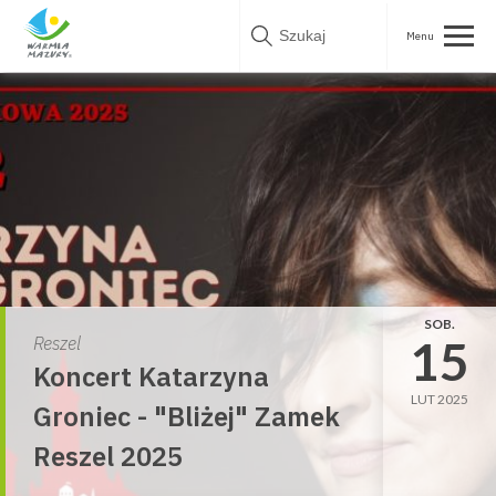
Skip
to
content
SOB.
15
Reszel
Koncert Katarzyna
LUT 2025
Groniec - "Bliżej" Zamek
Reszel 2025