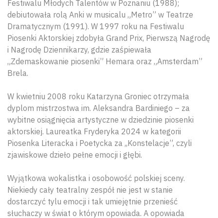
Festiwalu Młodych Talentów w Poznaniu (1988);
debiutowała rolą Anki w musicalu „Metro” w Teatrze
Dramatycznym (1991). W 1997 roku na Festiwalu
Piosenki Aktorskiej zdobyła Grand Prix, Pierwszą Nagrodę
i Nagrodę Dziennikarzy, gdzie zaśpiewała
„Zdemaskowanie piosenki” Hemara oraz „Amsterdam”
Brela.
W kwietniu 2008 roku Katarzyna Groniec otrzymała
dyplom mistrzostwa im. Aleksandra Bardiniego – za
wybitne osiągnięcia artystyczne w dziedzinie piosenki
aktorskiej. Laureatka Fryderyka 2024 w kategorii
Piosenka Literacka i Poetycka za ,,Konstelacje”, czyli
zjawiskowe dzieło pełne emocji i głębi.
Wyjątkowa wokalistka i osobowość polskiej sceny.
Niekiedy cały teatralny zespół nie jest w stanie
dostarczyć tylu emocji i tak umiejętnie przenieść
słuchaczy w świat o którym opowiada. A opowiada