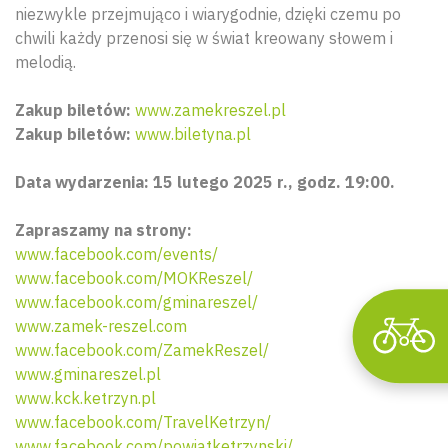
niezwykle przejmująco i wiarygodnie, dzięki czemu po
chwili każdy przenosi się w świat kreowany słowem i
melodią.
Zakup biletów:
www.zamekreszel.pl
Wyszu
Zakup biletów:
www.biletyna.pl
Data wydarzenia: 15 lutego 2025 r., godz. 19:00.
Zapraszamy na strony:
www.facebook.com/events/
www.facebook.com/MOKReszel/
www.facebook.com/gminareszel/
www.zamek-reszel.com
www.facebook.com/ZamekReszel/
www.gminareszel.pl
www.kck.ketrzyn.pl
www.facebook.com/TravelKetrzyn/
www.facebook.com/powiatketrzynski/